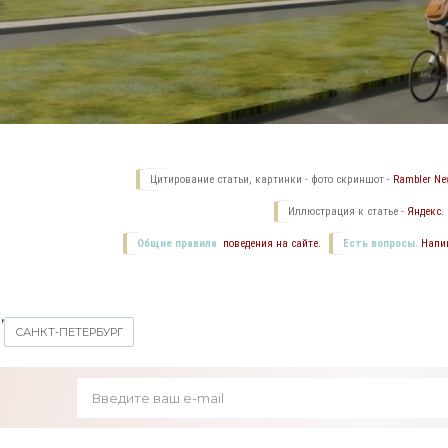
Цитирование статьи, картинки - фото скриншот -
Rambler New
Иллюстрация к статье -
Яндекс.
Общие правила
поведения на сайте.
Есть вопросы.
Напи
,
САНКТ-ПЕТЕРБУРГ