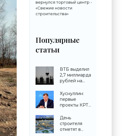
вернулся торговый центр -
«Свежие новости
строительства»
Популярные
статьи
ВТБ выделил
2,7 миллиарда
рублей на
строительство
ЖК в
Хуснуллин:
Симферополе -
первые
«Строительство»
проекты КРТ
запускают в
городах ДНР -
День
«Строительство»
строителя
отметят в
павильоне