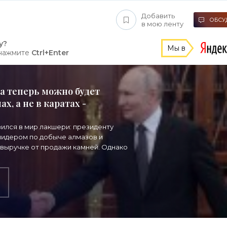
Добавить
ОБСУД
в мою ленту
у?
Мы в
 нажмите
Ctrl+Enter
а теперь можно будет
х, а не в каратах -
зился в мир лакшери: президенту
 лидером по добыче алмазов и
 выручке от продажи камней. Однако