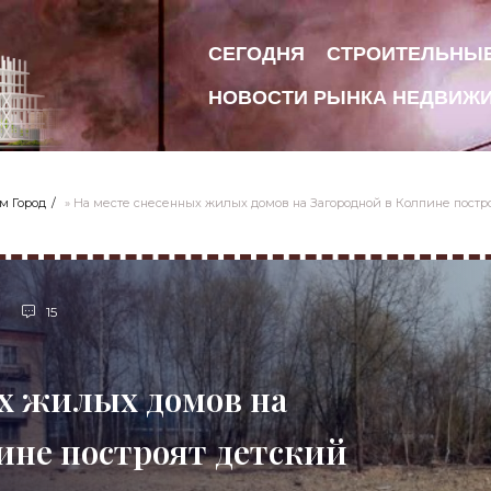
СЕГОДНЯ
СТРОИТЕЛЬНЫ
НОВОСТИ РЫНКА НЕДВИЖ
м Город
» На месте снесенных жилых домов на Загородной в Колпине постро
15
ых жилых домов на
ине построят детский