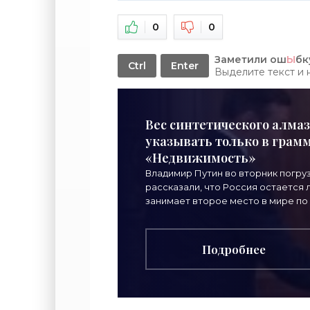
0
0
Заметили ош
Ы
бк
Ctrl
Enter
Выделите текст и
Вес синтетического алмаз
указывать только в грамма
«Недвижимость»
Владимир Путин во вторник погру
рассказали, что Россия остается
занимает второе место в мире по
Подробнее