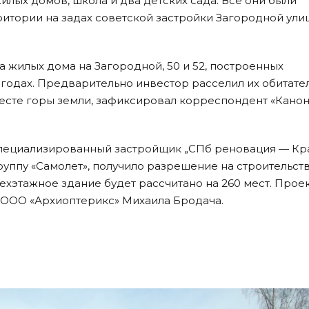
илых домов, школа и два детских сада. Все они были
итории на задах советской застройки Загородной ули
а жилых дома на Загородной, 50 и 52, построенных
0 годах. Предварительно инвестор расселил их обитате
сте горы земли, зафиксировал корреспондент «Канон
пециализированный застройщик „СПб реновация — К
руппу «Самолет», получило разрешение на строительст
рехэтажное здание будет рассчитано на 260 мест. Проек
о ООО «Архиоптерикс» Михаила Бродача.