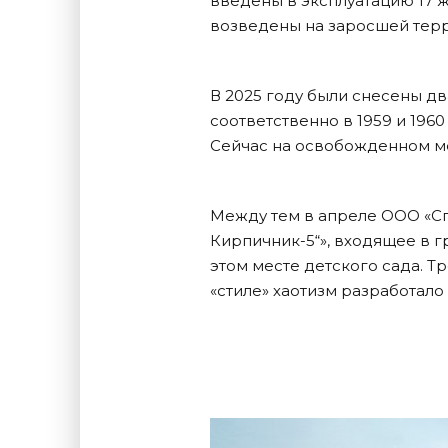
введены в эксплуатацию 17 ж
возведены на заросшей терр
В 2025 году были снесены дв
соответственно в 1959 и 196
Сейчас на освобожденном ме
Между тем в апреле ООО «С
Кирпичник-5“», входящее в г
этом месте детского сада. Т
«стиле» хаотизм разработал