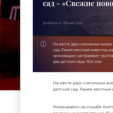
сад - «Свежие нов
Добавлено: 08 май 2026
На месте двух снесенных жилых 
сад. Ранее местный инвестор р
«реновации» застраивает группа
два детских сада. Все они
На месте двух снесенных жил
детский сад. Ранее местный 
Микрорайон на отшибе Колпи