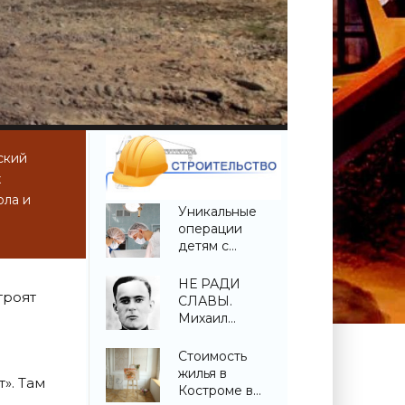
ский
х
ола и
Уникальные
операции
детям с
врожденной
деформацией
НЕ РАДИ
троят
позвоночника
СЛАВЫ.
проведены в
Михаил
Беларуси -
Котловец -
«Свежие
«Свежие
Стоимость
новости
новости
жилья в
». Там
строительства»
строительства»
Костроме в