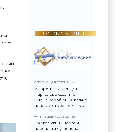
2022 году
поразила всех -
цы.
«Недвижимость»
ДОБАВИТЬ БАННЕР
лей.
ера».
расный
во на
т в
СЛЕДУЮЩАЯ СТАТЬЯ
У дороги в Каменку в
Парголове сдали три
жилые коробки - «Свежие
новости строительства»
ПРЕДЫДУЩАЯ СТАТЬЯ
На угол улицы Зорге и
проспекта Кузнецова