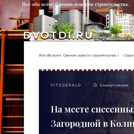
Всё обо всём! Свежие новости строительства.
DVOTDI.RU
Всё обо всём. Свежие новости строительства
»
Строи
FITZGERALD
6 минут чтения
На месте снесенн
Загородной в Колп