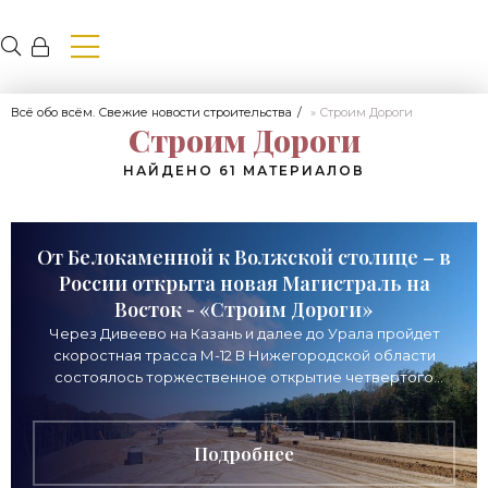
Всё обо всём. Свежие новости строительства
» Строим Дороги
Строим Дороги
НАЙДЕНО 61 МАТЕРИАЛОВ
От Белокаменной к Волжской столице – в
России открыта новая Магистраль на
Восток - «Строим Дороги»
Через Дивеево на Казань и далее до Урала пройдет
скоростная трасса М-12 В Нижегородской области
состоялось торжественное открытие четвертого
участка скоростной трассы М-12 «Восток». Это
Подробнее