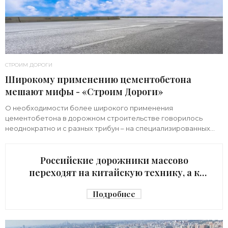
СТРОИМ ДОРОГИ
Широкому применению цементобетона
мешают мифы - «Строим Дороги»
О необходимости более широкого применения
цементобетона в дорожном строительстве говорилось
неоднократно и с разных трибун – на специализированных
конференциях и форумах, совещаниях в Минтрансе РФ и
Российские дорожники массово
переходят на китайскую технику, а к
отечественной пока только
Подробнее
присматриваются - «Строим Дороги»