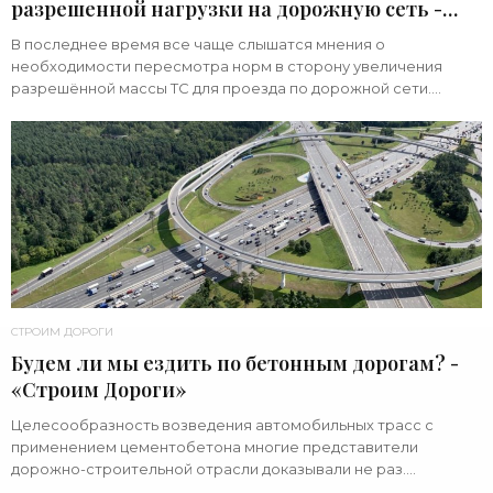
разрешенной нагрузки на дорожную сеть -
«Строим Дороги»
В последнее время все чаще слышатся мнения о
необходимости пересмотра норм в сторону увеличения
разрешённой массы ТС для проезда по дорожной сети.
Представители бизнеса не согласны с весовыми
СТРОИМ ДОРОГИ
Будем ли мы ездить по бетонным дорогам? -
«Строим Дороги»
Целесообразность возведения автомобильных трасс с
применением цементобетона многие представители
дорожно-строительной отрасли доказывали не раз.
Несмотря на то, что и аргументы их звучат