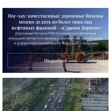
Ноу-хау: качественные дорожные битумы
можно делать из более тяжелых
нефтяных фракций - «Строим Дороги»
Дорожный битум и ПБВ (полимерные битумные
вяжущие) являются самыми дорогими составляющими
в асфальтобетонной смеси. Выражаясь простым
языком, они выполняют роль клея, не давая дороге
Подробнее