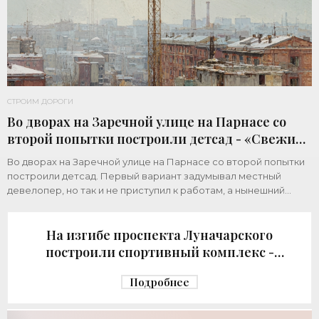
СТРОИМ ДОРОГИ
Во дворах на Заречной улице на Парнасе со
второй попытки построили детсад - «Свежие
новости строительства»
Во дворах на Заречной улице на Парнасе со второй попытки
построили детсад. Первый вариант задумывал местный
девелопер, но так и не приступил к работам, а нынешний
возвел город за бюджетный счет. Под
На изгибе проспекта Луначарского
построили спортивный комплекс -
«Свежие новости строительства»
Подробнее