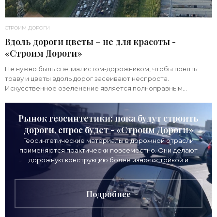
СТРОИМ ДОРОГИ
Вдоль дороги цветы – не для красоты -
«Строим Дороги»
Не нужно быль специалистом-дорожником, чтобы понять:
траву и цветы вдоль дорог засеивают неспроста.
Искусственное озеленение является полноправным
элементом дорожного строительства. Этот этап работ
Рынок геосинтетики: пока будут строить
дороги, спрос будет - «Строим Дороги»
Геосинтетические материалы в дорожной отрасли
применяются практически повсеместно. Они делают
дорожную конструкцию более износостойкой и
прочной. При этом на множестве регулярно
проходящих
Подробнее