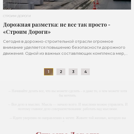
СТРОИМ ДОРОГИ
Дорожная разметка: не все так просто -
«Строим Дороги»
Сегодня в дорожно-строительной отрасли огромное
внимание уделяется повышению безопасности дорожного
движения. Одной из важных составляющих комплекса мер,
направленного на снижение количества ДТП,
1
2
3
4
-- Начинайте делать все, что вы можете сделать – и даже то, о чем можете хотя
бы мечтать.
-- Все дело в мыслях. Мысль — начало всего. И мыслями можно управлять. И
поэтому главное дело совершенствования: работать над мыслями.
-- Идите уверенно по направлению к мечте. Живите той жизнью, которую вы
сами себе придумали.
-- Самое большое богатство — это ум. Самая большая нищета — глупость. Из