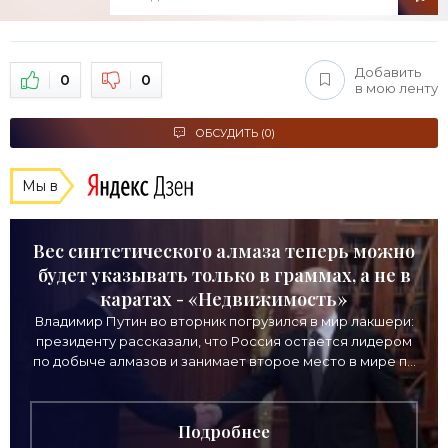
Добавить
0
0
в мою ленту
ОБСУДИТЬ (0)
Мы в
Вес синтетического алмаза теперь можно
будет указывать только в граммах, а не в
каратах - «Недвижимость»
Владимир Путин во вторник погрузился в мир лакшери:
президенту рассказали, что Россия остается лидером
по добыче алмазов и занимает второе место в мире по
выручке от продажи камней. Однако
Подробнее