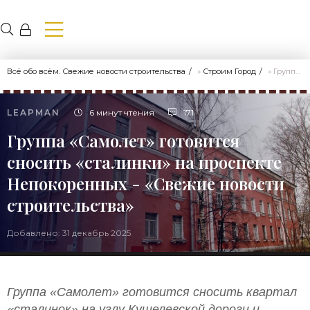
Всё обо всём. Свежие новости строительства
»
Строим Город
» Группа «Самолет» готовится сносить «сталинки» на проспекте Непокоренных - «Свежие новости строительства»
LEAPMAN
6 минут чтения
171
Группа «Самолет» готовится
сносить «сталинки» на проспекте
Непокоренных - «Свежие новости
строительства»
Добавлено: 31 декабрь 2025
Группа «Самолет» готовится сносить квартал
«сталинок» на углу Кушелевской дороги и