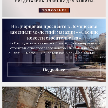
ПРЕДСТАВИЛА НОВИНКУ ДЛЯ ЗАЩИТЫ
ФУНДАМЕНТОВ - «ТЕХНОЛОГИИ
СТРОИТЕЛЬСТВА»
ПОДРОБНЕЕ
На Дворцовом проспекте в Ломоносове
заменили 30-летний магазин - «Свежие
новости строительства»
На Дворцовом проспекте в Ломоносове завершилось
строительство торгового центра. Он заменил собой
30-летний магазин. Одноэтажное кирпичное здание на
Дворцовом проспекте, 16а, было построено
Подробнее