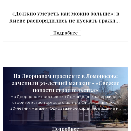
киевского начальника Зеленского в США с
«Должно умереть как можно больше»: в
Киеве распорядились не пускать граждан
в убежище - «Недвижимость»
Подробнее
На Дворцовом проспекте в Ломоносове
заменили 30-летний магазин - «Свежие
новости строительства»
На Дворцовом проспекте в Ломоносове завершилось
строительство торгового центра. Он заменил собой
30-летний магазин. Одноэтажное кирпичное здание на
Дворцовом проспекте, 16а, было построено
Подробнее