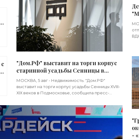
Де
"М
ав
МОС
отп
ВДН
гор
арх
"Дом.РФ" выставит на торги корпус
 с
старинной усадьбы Сенницы в
Подмосковье - «Строительство»
»
МОСКВА, 5 авг - Недвижимость. "Дом.РФ"
выставит на торги корпус усадьбы Сенницы ХVIII-
ХIХ веков в Подмосковье, сообщила пресс-
служба компании. В нем указывается, что
"Дом.РФ"
"Г
ок
- 