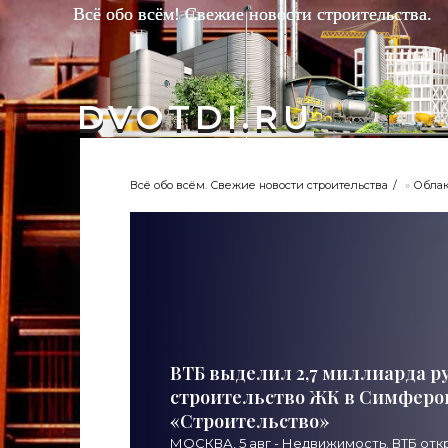
Всё обо всём! Свежие новости строительства.
DVOTDI.RU
Всё обо всём. Свежие новости строительства
»
Облак
ВТБ выделил 2,7 миллиарда р
строительство ЖК в Симфероп
«Строительство»
МОСКВА, 5 авг - Недвижимость. ВТБ от