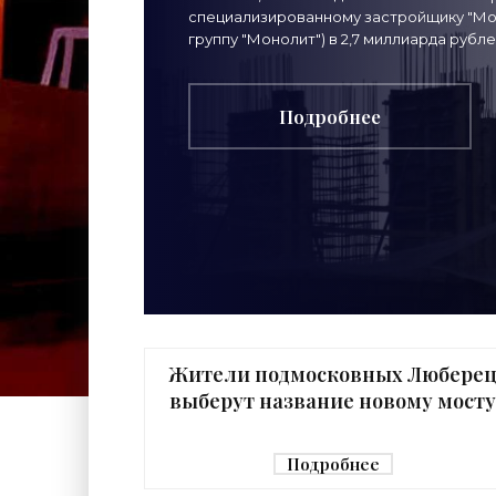
специализированному застройщику "Мор
группу "Монолит") в 2,7 миллиарда рубле
Подробнее
Жители подмосковных Любере
выберут название новому мост
через реку Македонку -
«Строительство»
Подробнее