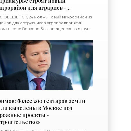
Приамурье строят новый
крорайон для аграриев -
троительство»
ГОВЕЩЕНСК, 24 июл – . Новый микрорайон из
домов для сотрудников агропредприятий
оят в селе Волково Благовещенского округа,
бщает правительство Амурской области. "В
е Волково два
имов: более 200 гектаров земли
ли выделены в Москве под
рожные проекты -
троительство»