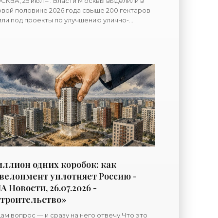
КВА, 25 июл – . Власти Москвы выделили в
вой половине 2026 года свыше 200 гектаров
ли под проекты по улучшению улично-
ожной сети, рассказал заммэра столицы по
адостроительной политике
ллион одних коробок: как
велопмент уплотняет Россию -
А Новости, 26.07.2026 -
троительство»
ам вопрос — и сразу на него отвечу.Что это