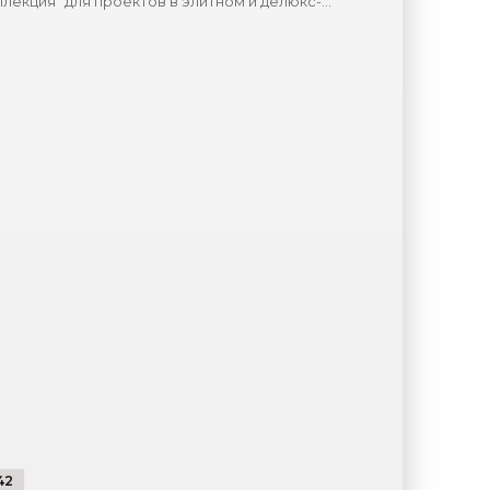
лекция" для проектов в элитном и делюкс-
гментах, сообщила пресс-служба
мпании.«"После
42