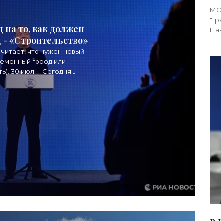
МОС
"Гр
 на то, как должен
Пав
 - «Строительство»
Нед
считает, что нужен новый
временный город или
, 30 июл - . Сегодня