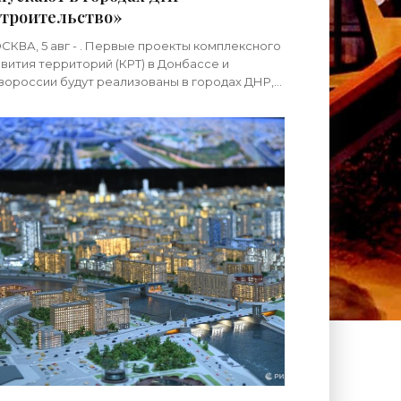
троительство»
КВА, 5 авг - . Первые проекты комплексного
вития территорий (КРТ) в Донбассе и
ороссии будут реализованы в городах ДНР,
общил вице-премьер РФ Марат
нуллин.«"Механизм КРТ является