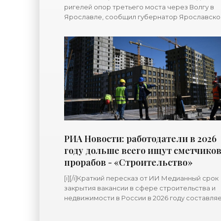
ригелей опор третьего моста через Волгу в
Ярославле, сообщил губернатор Ярославско
области Михаил Евраев. "На правом берегу, г
строятся транспортная
РИА Новости: работодатели в 2026
году дольше всего ищут сметчиков
прорабов - «Строительство»
[i][/i]Краткий пересказ от ИИ Медианный срок
закрытия вакансии в сфере строительства и
недвижимости в России в 2026 году составляе
дней. Вакансии разнорабочих и массовых
рабочих специальностей