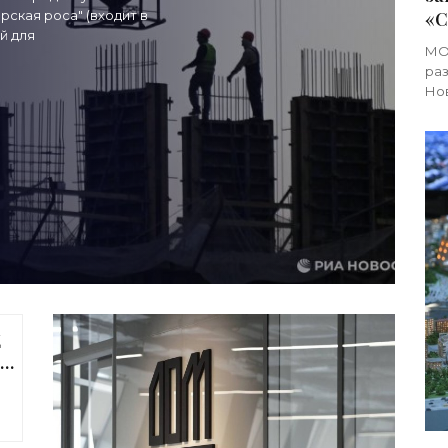
ская роса" (входит в
«С
й для
МОС
раз
Нов
со
Хус
ц
у