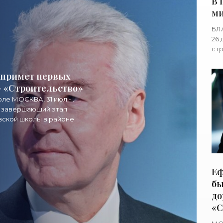
В 
ми
«С
БЛА
26 
стр
соо
сел
 примет первых
 - «Строительство»
ле МОСКВА, 31 июл - .
 завершающий этап
вской школы в районе
Еф
бы
до
«С