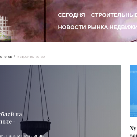
СЕГОДНЯ
СТРОИТЕЛЬНЫ
НОВОСТИ РЫНКА НЕДВИЖ
о тегов
» строительство
ублей на
оле -
Ху
за
крыл кредитную линию