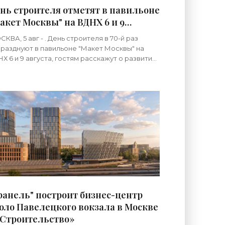
нь строителя отметят в павильоне
акет Москвы" на ВДНХ 6 и 9
густа - «Строительство»
КВА, 5 авг - . День строителя в 70-й раз
разднуют в павильоне "Макет Москвы" на
Х 6 и 9 августа, гостям расскажут о развитии
ода и людях, формирующих его
итектурный облик,
ранель" построит бизнес-центр
оло Павелецкого вокзала в Москве
«Строительство»