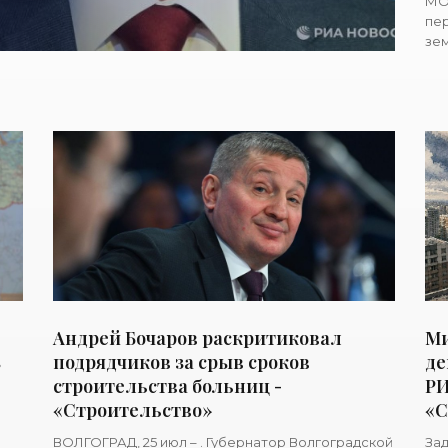
МОС
пер
зем
дор
гр
Андрей Бочаров раскритиковал
Ми
з
подрядчиков за срыв сроков
де
строительства больниц -
РИ
«Строительство»
«С
ВОЛГОГРАД, 25 июл – . Губернатор Волгоградской
Зад