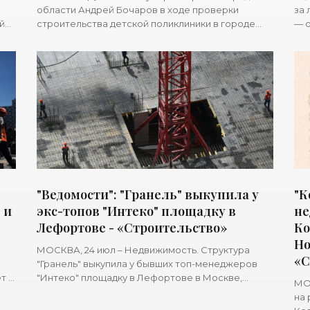
области Андрей Бочаров в ходе проверки
за 
й
строительства детской поликлиники в городе
— о
де
Волжский и корпуса больницы №7 в Волгограде
оке
раскритиковал подрядчиков
стр
"Ведомости": "Гранель" выкупила у
"К
 и
экс-топов "Интеко" площадку в
не
Лефортове - «Строительство»
Ко
Но
МОСКВА, 24 июл – Недвижимость. Структура
«С
"Гранель" выкупила у бывших топ-менеджеров
т 12
"Интеко" площадку в Лефортове в Москве,
МОС
написали "Ведомости".Компания "Форест
на 