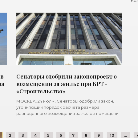
Кол
се
ко
 в
Сенаторы одобрили законопроект о
на
возмещении за жилье при КРТ -
«Строительство»
МОСКВА, 24 июл - . Сенаторы одобрили закон,
уточняющий порядок расчета размера
равноценного возмещения за жилое помещение
 до
при реализации проектов комплексного
развития территорий (КРТ). Документом
2
3
4
5
6
7
8
9
10
...