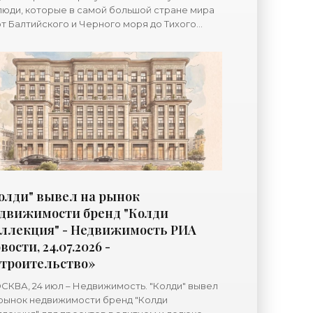
люди, которые в самой большой стране мира
т Балтийского и Черного моря до Тихого
ана — заинтересованы в том, чтобы она, эта
ана, стояла
олди" вывел на рынок
движимости бренд "Колди
ллекция" - Недвижимость РИА
вости, 24.07.2026 -
троительство»
КВА, 24 июл – Недвижимость. "Колди" вывел
рынок недвижимости бренд "Колди