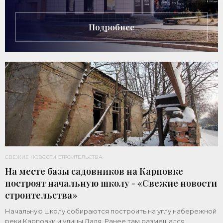
Дворцовом проспекте, 16а, было построено
Подробнее
СВЕЖИЕ НОВОСТИ СТРОИТЕЛЬСТВА
На месте базы садовников на Карповке
построят начальную школу - «Свежие новости
строительства»
Начальную школу собираются построить на углу набережной
реки Карповки и улицы Даля. Ранее там размещался