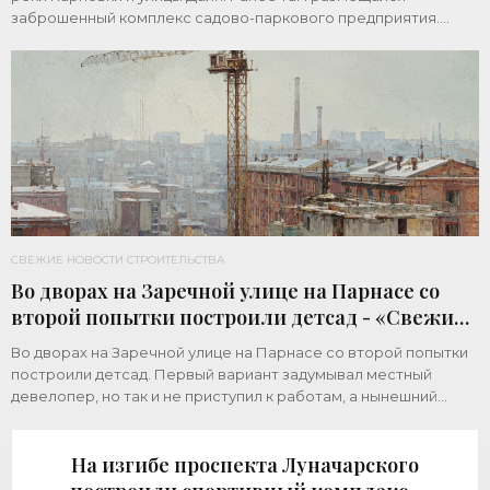
заброшенный комплекс садово-паркового предприятия.
Земельный участок площадью 1 гектар
СВЕЖИЕ НОВОСТИ СТРОИТЕЛЬСТВА
Во дворах на Заречной улице на Парнасе со
второй попытки построили детсад - «Свежие
новости строительства»
Во дворах на Заречной улице на Парнасе со второй попытки
построили детсад. Первый вариант задумывал местный
девелопер, но так и не приступил к работам, а нынешний
возвел город за бюджетный счет. Под
На изгибе проспекта Луначарского