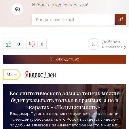
И будьте в курсе первыми!
Добавить
0
0
в мою ленту
ОБСУДИТЬ (0)
Мы в
Вес синтетического алмаза теперь можно
будет указывать только в граммах, а не в
каратах - «Недвижимость»
Владимир Путин во вторник погрузился в мир лакшери:
президенту рассказали, что Россия остается лидером
по добыче алмазов и занимает второе место в мире по