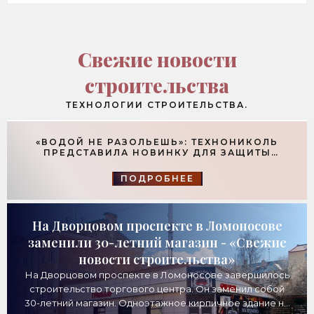
Свежие новости
строительства
ТЕХНОЛОГИИ СТРОИТЕЛЬСТВА.
«ВОДОЙ НЕ РАЗОЛЬЕШЬ»: ТЕХНОНИКОЛЬ
ПРЕДСТАВИЛА НОВИНКУ ДЛЯ ЗАЩИТЫ
ФУНДАМЕНТОВ - «ТЕХНОЛОГИИ
СТРОИТЕЛЬСТВА»
ПОДРОБНЕЕ
На Дворцовом проспекте в Ломоносове
заменили 30-летний магазин - «Свежие
новости строительства»
На Дворцовом проспекте в Ломоносове завершилось
строительство торгового центра. Он заменил собой
30-летний магазин. Одноэтажное кирпичное здание на