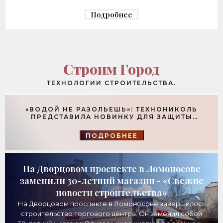
Македонку - «Строительство»
Подробнее
Строим Город
ТЕХНОЛОГИИ СТРОИТЕЛЬСТВА.
«ВОДОЙ НЕ РАЗОЛЬЕШЬ»: ТЕХНОНИКОЛЬ
ПРЕДСТАВИЛА НОВИНКУ ДЛЯ ЗАЩИТЫ
ФУНДАМЕНТОВ - «ТЕХНОЛОГИИ
СТРОИТЕЛЬСТВА»
ПОДРОБНЕЕ
На Дворцовом проспекте в Ломоносове
заменили 30-летний магазин - «Свежие
новости строительства»
На Дворцовом проспекте в Ломоносове завершилось
строительство торгового центра. Он заменил собой