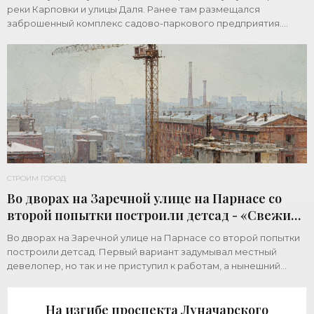
реки Карповки и улицы Даля. Ранее там размещался
заброшенный комплекс садово-паркового предприятия.
Земельный участок площадью 1 гектар
СТРОИМ ГОРОД
Во дворах на Заречной улице на Парнасе со
второй попытки построили детсад - «Свежие
новости строительства»
Во дворах на Заречной улице на Парнасе со второй попытки
построили детсад. Первый вариант задумывал местный
девелопер, но так и не приступил к работам, а нынешний
возвел город за бюджетный счет. Под
На изгибе проспекта Луначарского