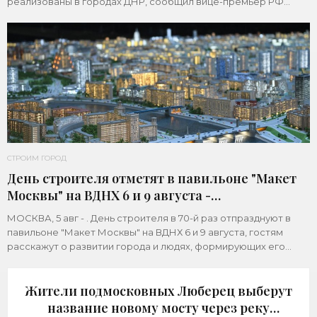
реализованы в городах ДНР, сообщил вице-премьер РФ
Марат Хуснуллин.«"Механизм КРТ является
СТРОИМ ГОРОД
День строителя отметят в павильоне "Макет
Москвы" на ВДНХ 6 и 9 августа -
«Строительство»
МОСКВА, 5 авг - . День строителя в 70-й раз отпразднуют в
павильоне "Макет Москвы" на ВДНХ 6 и 9 августа, гостям
расскажут о развитии города и людях, формирующих его
архитектурный облик,
Жители подмосковных Люберец выберут
название новому мосту через реку