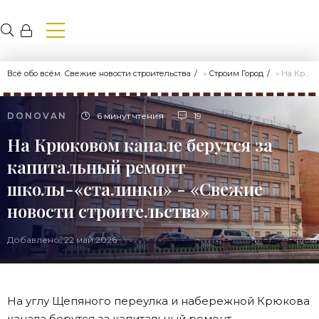
Всё обо всём. Свежие новости строительства
»
Строим Город
» На Крюковом канале берутся за капитальный ремонт школы-«сталинки» - «Свежие новости строительства»
DONOVAN
6 минут чтения
19
На Крюковом канале берутся за
капитальный ремонт
школы-«сталинки» - «Свежие
новости строительства»
Добавлено: 22 май 2026
На углу Щепяного переулка и набережной Крюкова
канала берутся за капитальный ремонт