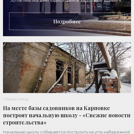
30-летний магазин. Одноэтажное кирпичное здание на
Дворцовом проспекте, 16а, было построено
Подробнее
СТРОИМ ГОРОД
На месте базы садовников на Карповке
построят начальную школу - «Свежие новости
строительства»
Начальную школу собираются построить на углу набережной