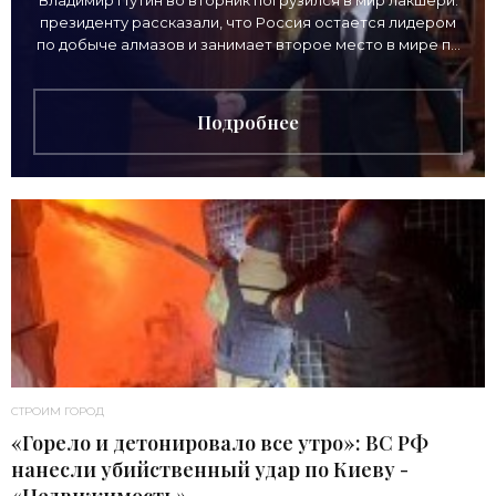
Владимир Путин во вторник погрузился в мир лакшери:
президенту рассказали, что Россия остается лидером
по добыче алмазов и занимает второе место в мире по
выручке от продажи камней. Однако
Подробнее
СТРОИМ ГОРОД
«Горело и детонировало все утро»: ВС РФ
нанесли убийственный удар по Киеву -