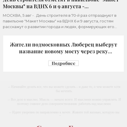
Москвы" на ВДНХ 6 и 9 августа -
«Строительство»
МОСКВА, 5 авг - . День строителя в 70-й раз отпразднуют в
павильоне "Макет Москвы" на ВДНХ 6 и 9 августа, гостям
расскажут о развитии города и людях, формирующих его
архитектурный облик,
Жители подмосковных Люберец выберут
название новому мосту через реку
Македонку - «Строительство»
Подробнее
-- Начинайте делать все, что вы можете сделать – и даже то, о чем можете хотя
бы мечтать.
-- Все дело в мыслях. Мысль — начало всего. И мыслями можно управлять. И
поэтому главное дело совершенствования: работать над мыслями.
-- Идите уверенно по направлению к мечте. Живите той жизнью, которую вы
сами себе придумали.
-- Самое большое богатство — это ум. Самая большая нищета — глупость. Из