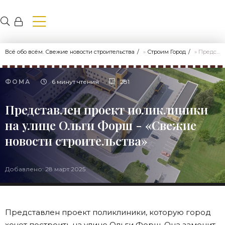
Всё обо всём. Свежие новости строительства
»
Строим Город
» Представлен проект поликлиники на улице Ольги Форш - «Свежие новости строительства»
ФОМА
6 минут чтения
281
Представлен проект поликлиники
на улице Ольги Форш - «Свежие
новости строительства»
Добавлено: 28 март 2025
Представлен проект поликлиники, которую город
хочет построить на улице Ольги Форш. Она заменит