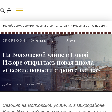
Всё обо всём. Свежие новости строительства
»
Новости рынка недвижимости
CROFTOON
6 минут чтения
943
На Волховской улице в Новой
Ижоре открылась новая школа -
«Свежие новости строительства»
Добавлено: 06 июль 2010
Сегодня на Волховской улице, 3, в микрорайоне
Новая Ижора в Колпине открылась новая школа.