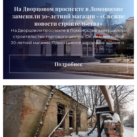
На Дворцовом проспекте в Ломоносове
заменили 30-летний магазин - «Свежие
новости строительства»
На Дворцовом проспекте в Ломоносове завершилось
строительство торгового центра. Он заменил собой
30-летний магазин. Одноэтажное кирпичное здание на
Дворцовом проспекте, 16а, было построено
Подробнее