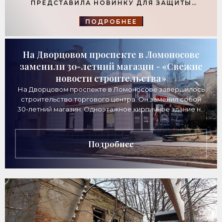
ПРЕДСТАВИЛА НОВИНКУ ДЛЯ ЗАЩИТЫ
ФУНДАМЕНТОВ - «ТЕХНОЛОГИИ
СТРОИТЕЛЬСТВА»
ПОДРОБНЕЕ
На Дворцовом проспекте в Ломоносове
заменили 30-летний магазин - «Свежие
новости строительства»
На Дворцовом проспекте в Ломоносове завершилось
строительство торгового центра. Он заменил собой
30-летний магазин. Одноэтажное кирпичное здание на
Дворцовом проспекте, 16а, было построено
Подробнее