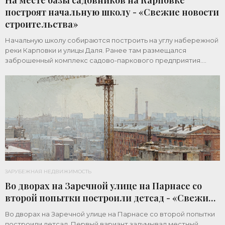
На месте базы садовников на Карповке
построят начальную школу - «Свежие новости
строительства»
Начальную школу собираются построить на углу набережной
реки Карповки и улицы Даля. Ранее там размещался
заброшенный комплекс садово-паркового предприятия.
Земельный участок площадью 1 гектар
ЗАРУБЕЖНАЯ НЕДВИЖИМОСТЬ
Во дворах на Заречной улице на Парнасе со
второй попытки построили детсад - «Свежие
новости строительства»
Во дворах на Заречной улице на Парнасе со второй попытки
построили детсад. Первый вариант задумывал местный