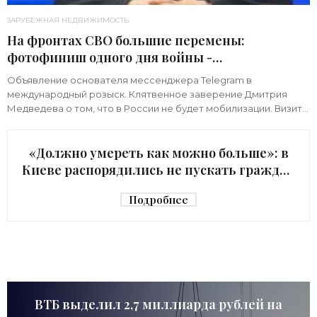
ЗАРУБЕЖНАЯ НЕДВИЖИМОСТЬ
На фронтах СВО большие перемены:
фотофиниш одного дня войны -
«Недвижимость»
Объявление основателя мессенджера Telegram в
международный розыск. Клятвенное заверение Дмитрия
Медведева о том, что в России не будет мобилизации. Визит
киевского начальника Зеленского в США с
«Должно умереть как можно больше»: в
Киеве распорядились не пускать граждан
в убежище - «Недвижимость»
Подробнее
ВТБ выделил 2,7 миллиарда рублей на