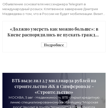
«Недвижимость»
Объявление основателя мессенджера Telegram в
международный розыск. Клятвенное заверение Дмитрия
Медведева о том, что в России не будет мобилизации. Визит
киевского начальника Зеленского в США с
«Должно умереть как можно больше»: в
Киеве распорядились не пускать граждан
в убежище - «Недвижимость»
Подробнее
ВТБ выделил 2,7 миллиарда рублей на
строительство ЖК в Симферополе -
«Строительство»
МОСКВА, 5 авг - Недвижимость. ВТБ открыл кредитную
линию специализированному застройщику "Морская
роса" (входит в группу "Монолит") в 2,7 миллиарда