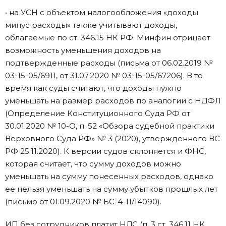
• на УСН с объектом налогообложения «доходы
минус расходы» также учитывают доходы,
облагаемые по ст. 346.15 НК РФ. Минфин отрицает
возможность уменьшения доходов на
подтвержденные расходы (письма от 06.02.2019 №
03-15-05/6911, от 31.07.2020 № 03-15-05/67206). В то
время как суды считают, что доходы нужно
уменьшать на размер расходов по аналогии с НДФЛ
(Определение Конституционного Суда РФ от
30.01.2020 № 10-О, п. 52 «Обзора судебной практики
Верховного Суда РФ» № 3 (2020), утвержденного ВС
РФ 25.11.2020). К версии судов склоняется и ФНС,
которая считает, что сумму доходов можно
уменьшать на сумму понесенных расходов, однако
ее нельзя уменьшать на сумму убытков прошлых лет
(письмо от 01.09.2020 № БС-4-11/14090).
ИП без сотрудников платит НДС (п. 3 ст. 346.11 НК