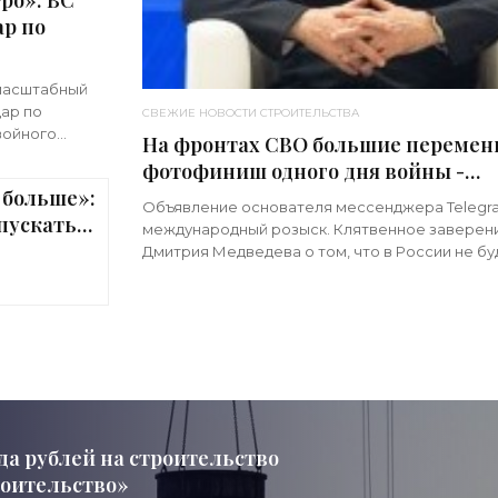
ро»: ВС
р по
масштабный
ар по
СВЕЖИЕ НОВОСТИ СТРОИТЕЛЬСТВА
войного
На фронтах СВО большие перемен
имечательно,
фотофиниш одного дня войны -
 больше»:
«Недвижимость»
Объявление основателя мессенджера Telegr
пускать
международный розыск. Клятвенное заверен
ижимость»
Дмитрия Медведева о том, что в России не бу
мобилизации. Визит киевского начальника Зе
в США с
да рублей на строительство
роительство»