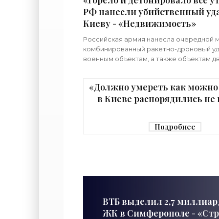
«Горело и детонировало все ут
РФ нанесли убийственный уда
Киеву - «Недвижимость»
Российская армия нанесла очередной 
комбинированный ракетно-дроновый уд
военным объектам, а также объектам д
назначения на территории Украины. Пр
что ни одна из 39
«Должно умереть как можно
в Киеве распорядились не 
граждан в убежище - «Недв
Подробнее
ВТБ выделил 2,7 миллиар
ЖК в Симферополе - «Ст