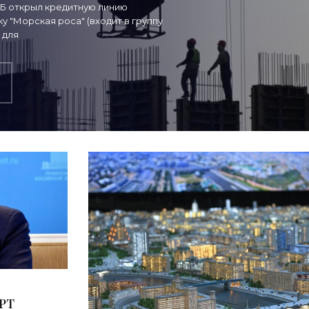
ТБ открыл кредитную линию
 "Морская роса" (входит в группу
 для
КРТ