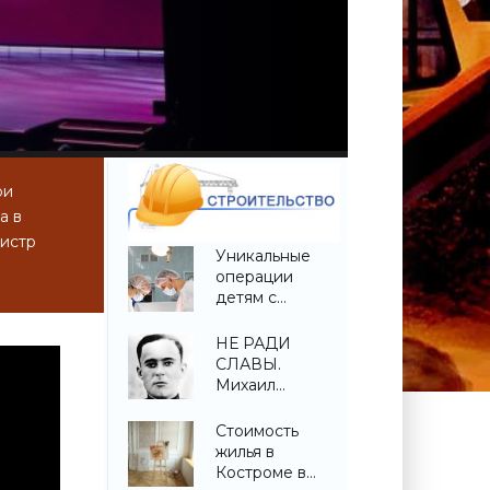
ри
а в
нистр
Уникальные
операции
детям с
врожденной
деформацией
НЕ РАДИ
позвоночника
СЛАВЫ.
проведены в
Михаил
Беларуси -
Котловец -
«Свежие
«Свежие
Стоимость
новости
новости
жилья в
строительства»
строительства»
Костроме в