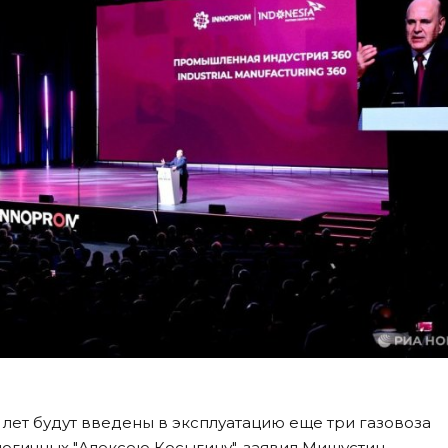
 лет будут введены в эксплуатацию еще три газовоза
логичных "Алексею Косыгину", заявил Мишустин.