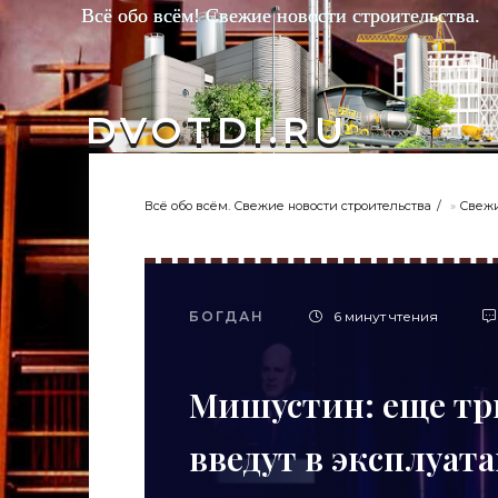
Всё обо всём! Свежие новости строительства.
DVOTDI.RU
Всё обо всём. Свежие новости строительства
»
Свежи
БОГДАН
6 минут чтения
Мишустин: еще три
введут в эксплуа