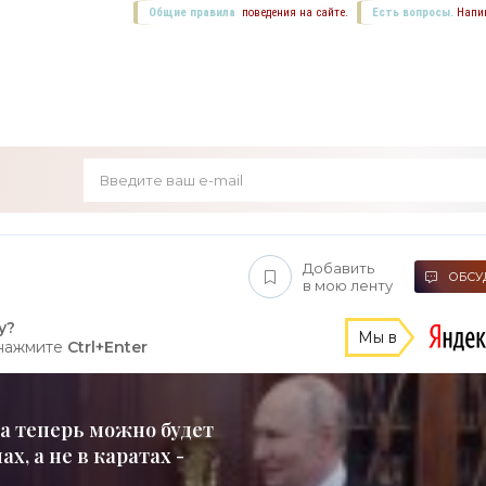
Общие правила
поведения на сайте.
Есть вопросы.
Напи
Добавить
ОБСУД
в мою ленту
у?
Мы в
 нажмите
Ctrl+Enter
а теперь можно будет
х, а не в каратах -