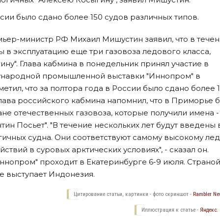
ссии было сдано более 150 судов различных типов.
ьер-министр РФ Михаил Мишустин заявил, что в тече
ы в эксплуатацию еще три газовоза ледового класса,
ну". Глава кабмина в понедельник принял участие в
народной промышленной выставки "Иннопром" в
етил, что за полтора года в России было сдано более 
Глава российского кабмина напомнил, что в Приморье 
не отечественных газовоза, которые получили имена -
тин Посьет". "В течение нескольких лет будут введены 
гичных судна. Они соответствуют самому высокому ле
ствий в суровых арктических условиях", - сказал он.
нопром" проходит в Екатеринбурге 6-9 июля. Страной
е выступает Индонезия.
Цитирование статьи, картинки - фото скриншот -
Rambler New
Иллюстрация к статье -
Яндекс.