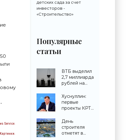
детских сада за счет
инвесторов -
«Строительство»
ние
Популярные
статьи
150
были
ВТБ выделил
2,7 миллиарда
в
рублей на
довому
строительство
ЖК в
Хуснуллин:
Симферополе -
первые
-
«Строительство»
проекты КРТ
запускают в
городах ДНР -
День
s Service.
«Строительство»
строителя
отметят в
 Картинки.
павильоне