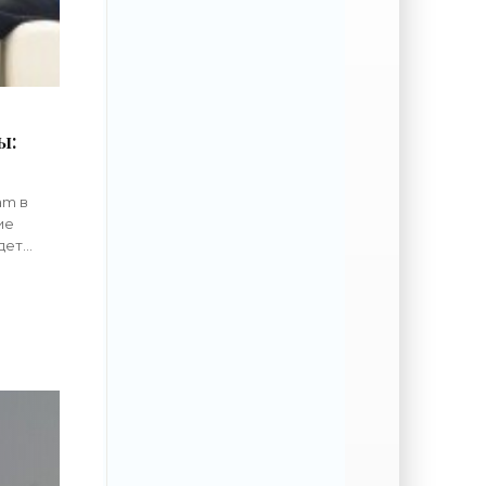
ы:
am в
ие
дет
ленского