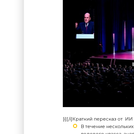
[i][/i]Краткий пересказ от ИИ
В течение нескольких
ледового класса, ана