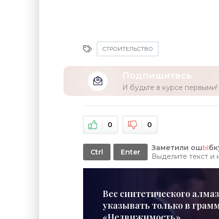
СТРОИТЕЛЬСТВО
Подпишитесь
И будьте в курсе первыми!
0
0
Заметили ош
Ы
бк
Ctrl
Enter
Выделите текст и
Вес синтетического алмаз
указывать только в грамма
«Недвижимость»