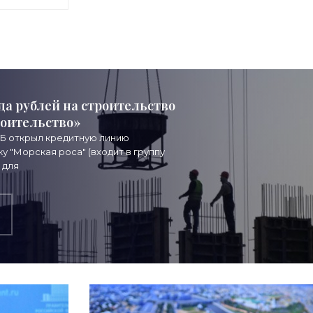
в США с
да рублей на строительство
роительство»
ТБ открыл кредитную линию
 "Морская роса" (входит в группу
 для