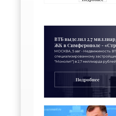
ВТБ выделил 2,7 миллиар
ЖК в Симферополе - «Ст
МОСКВА, 5 авг - Недвижимость. В
специализированному застройщику
"Монолит") в 2,7 миллиарда рублей
Подробнее