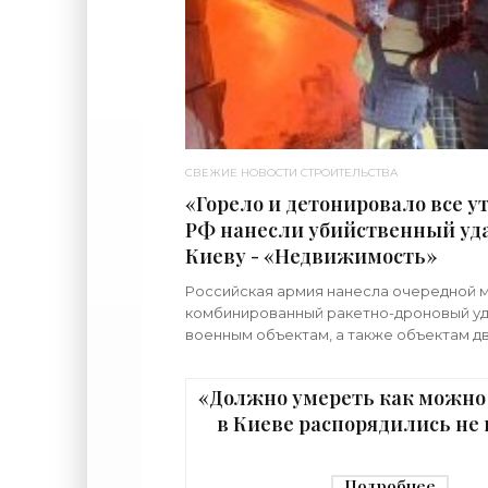
СВЕЖИЕ НОВОСТИ СТРОИТЕЛЬСТВА
«Горело и детонировало все ут
РФ нанесли убийственный уда
Киеву - «Недвижимость»
Российская армия нанесла очередной 
комбинированный ракетно-дроновый уд
военным объектам, а также объектам д
назначения на территории Украины. Пр
что ни одна из 39
«Должно умереть как можно
в Киеве распорядились не 
граждан в убежище - «Недв
Подробнее