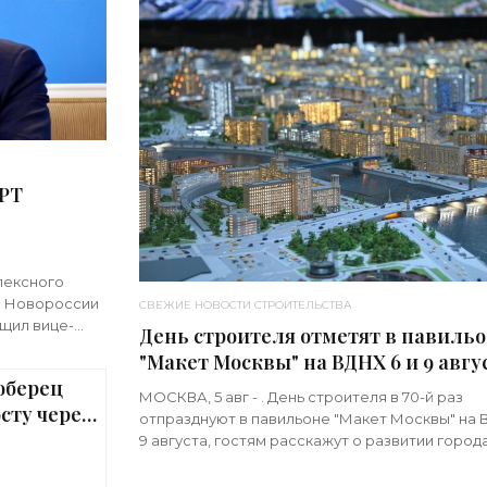
КРТ
лексного
 и Новороссии
СВЕЖИЕ НОВОСТИ СТРОИТЕЛЬСТВА
бщил вице-
День строителя отметят в павиль
зм КРТ
"Макет Москвы" на ВДНХ 6 и 9 авгус
юберец
«Строительство»
МОСКВА, 5 авг - . День строителя в 70-й раз
сту через
отпразднуют в павильоне "Макет Москвы" на 
ельство»
9 августа, гостям расскажут о развитии города
людях, формирующих его архитектурный обли