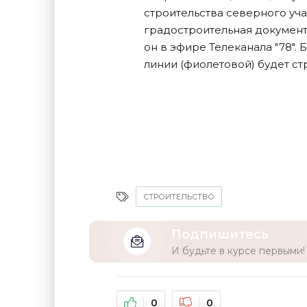
строительства северного у
градостроительная документа
он в эфире Телеканала "78"
линии (фиолетовой) будет с
СТРОИТЕЛЬСТВО
Подпишитесь
И будьте в курсе первыми!
0
0