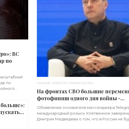
ро»: ВС
р по
масштабный
ар по
СВЕЖИЕ НОВОСТИ СТРОИТЕЛЬСТВА
войного
На фронтах СВО большие перемен
имечательно,
фотофиниш одного дня войны -
 больше»:
«Недвижимость»
Объявление основателя мессенджера Telegr
пускать
международный розыск. Клятвенное заверен
ижимость»
Дмитрия Медведева о том, что в России не бу
мобилизации. Визит киевского начальника Зе