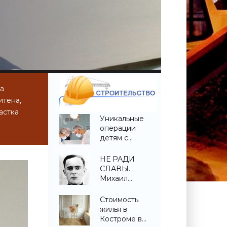
на
итена,
астка
Уникальные
операции
детям с
врожденной
деформацией
НЕ РАДИ
позвоночника
СЛАВЫ.
проведены в
Михаил
Беларуси -
Котловец -
«Свежие
«Свежие
Стоимость
новости
новости
жилья в
строительства»
строительства»
Костроме в