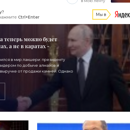
в мою ленту
у?
Мы в
 нажмите
Ctrl+Enter
а теперь можно будет
х, а не в каратах -
зился в мир лакшери: президенту
 лидером по добыче алмазов и
 выручке от продажи камней. Однако