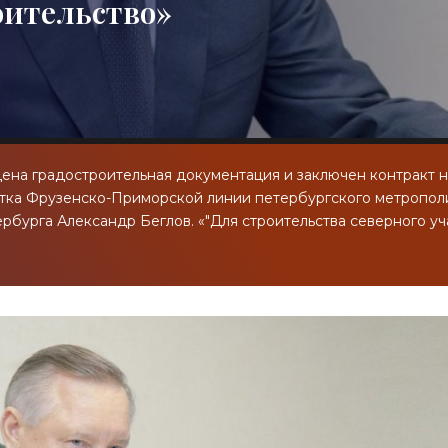
оительство»
дена градостроительная документация и заключен контракт 
тка Фрузенско-Приморской линии петербургского метропол
рбурга Александр Беглов. «"Для строительства северного уч