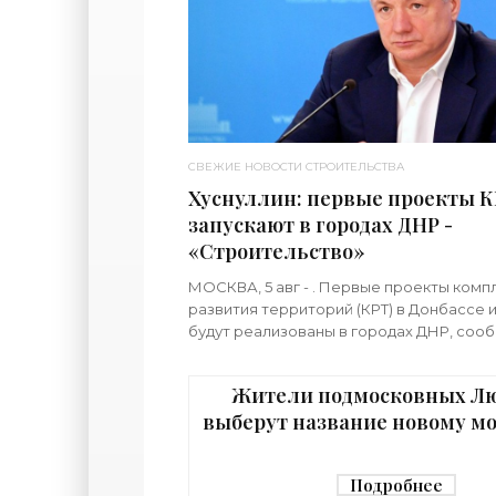
СВЕЖИЕ НОВОСТИ СТРОИТЕЛЬСТВА
Хуснуллин: первые проекты 
запускают в городах ДНР -
«Строительство»
МОСКВА, 5 авг - . Первые проекты комп
развития территорий (КРТ) в Донбассе
будут реализованы в городах ДНР, соо
премьер РФ Марат Хуснуллин.«"Механи
является
Жители подмосковных Л
выберут название новому мо
реку Македонку - «Строит
Подробнее