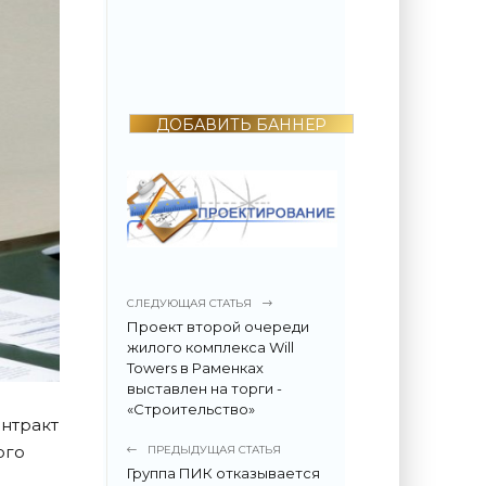
2022 году
поразила всех -
«Недвижимость»
ДОБАВИТЬ БАННЕР
СЛЕДУЮЩАЯ СТАТЬЯ
Проект второй очереди
жилого комплекса Will
Towers в Раменках
выставлен на торги -
«Строительство»
нтракт
ого
ПРЕДЫДУЩАЯ СТАТЬЯ
Группа ПИК отказывается