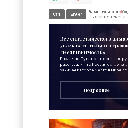
Заметили ош
Ы
бк
Ctrl
Enter
Выделите текст и
Вес синтетического алмаз
указывать только в грамма
«Недвижимость»
Владимир Путин во вторник погру
рассказали, что Россия остается
занимает второе место в мире по
Подробнее