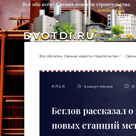
Всё обо всём! Свежие новости строительства.
DVOTDI.RU
Всё обо всём. Свежие новости строительства
»
Свежи
ИЛЬЯ
6 минут чтения
15
Беглов рассказал о
новых станций мет