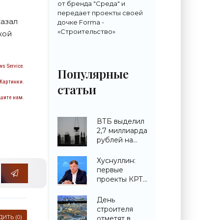
от бренда "Среда" и
передает проекты своей
казал
дочке Forma -
«Строительство»
кой
s Service.
Популярные
 Картинки.
статьи
шите нам.
ВТБ выделил
2,7 миллиарда
рублей на
строительство
ЖК в
Хуснуллин:
Симферополе -
первые
«Строительство»
проекты КРТ
запускают в
городах ДНР -
День
«Строительство»
строителя
ИТЬ (0)
отметят в