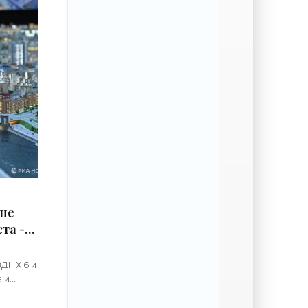
оне
та -
ВДНХ 6 и
 и
к,