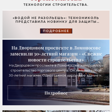
ушей. Он никогда не бывает полезен никому, кроме того, кто его дал.
ТЕХНОЛОГИИ СТРОИТЕЛЬСТВА.
-- Люблю давать советы и очень не люблю, когда их дают мне.
«ВОДОЙ НЕ РАЗОЛЬЕШЬ»: ТЕХНОНИКОЛЬ
ПРЕДСТАВИЛА НОВИНКУ ДЛЯ ЗАЩИТЫ
ФУНДАМЕНТОВ - «ТЕХНОЛОГИИ
СТРОИТЕЛЬСТВА»
ПОДРОБНЕЕ
На Дворцовом проспекте в Ломоносове
заменили 30-летний магазин - «Свежие
новости строительства»
На Дворцовом проспекте в Ломоносове завершилось
строительство торгового центра. Он заменил собой
30-летний магазин. Одноэтажное кирпичное здание на
Дворцовом проспекте, 16а, было построено
Подробнее