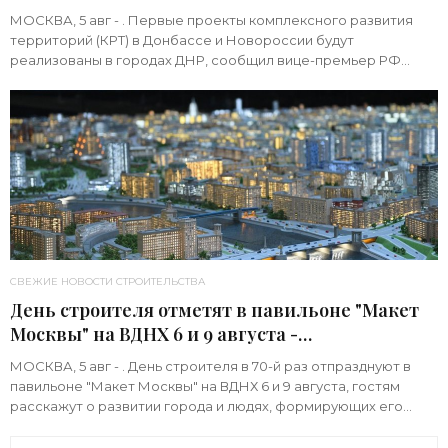
МОСКВА, 5 авг - . Первые проекты комплексного развития
территорий (КРТ) в Донбассе и Новороссии будут
реализованы в городах ДНР, сообщил вице-премьер РФ
Марат Хуснуллин.«"Механизм КРТ является
СВЕЖИЕ НОВОСТИ СТРОИТЕЛЬСТВА
День строителя отметят в павильоне "Макет
Москвы" на ВДНХ 6 и 9 августа -
«Строительство»
МОСКВА, 5 авг - . День строителя в 70-й раз отпразднуют в
павильоне "Макет Москвы" на ВДНХ 6 и 9 августа, гостям
расскажут о развитии города и людях, формирующих его
архитектурный облик,