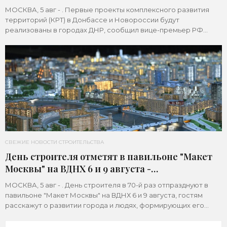
МОСКВА, 5 авг - . Первые проекты комплексного развития
территорий (КРТ) в Донбассе и Новороссии будут
реализованы в городах ДНР, сообщил вице-премьер РФ
Марат Хуснуллин.«"Механизм КРТ является
СВЕЖИЕ НОВОСТИ СТРОИТЕЛЬСТВА
День строителя отметят в павильоне "Макет
Москвы" на ВДНХ 6 и 9 августа -
«Строительство»
МОСКВА, 5 авг - . День строителя в 70-й раз отпразднуют в
павильоне "Макет Москвы" на ВДНХ 6 и 9 августа, гостям
расскажут о развитии города и людях, формирующих его
архитектурный облик,