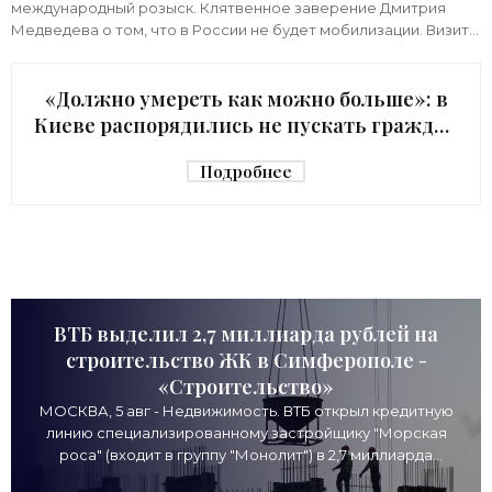
международный розыск. Клятвенное заверение Дмитрия
Медведева о том, что в России не будет мобилизации. Визит
киевского начальника Зеленского в США с
«Должно умереть как можно больше»: в
Киеве распорядились не пускать граждан
в убежище - «Недвижимость»
Подробнее
ВТБ выделил 2,7 миллиарда рублей на
строительство ЖК в Симферополе -
«Строительство»
МОСКВА, 5 авг - Недвижимость. ВТБ открыл кредитную
линию специализированному застройщику "Морская
роса" (входит в группу "Монолит") в 2,7 миллиарда
рублей для