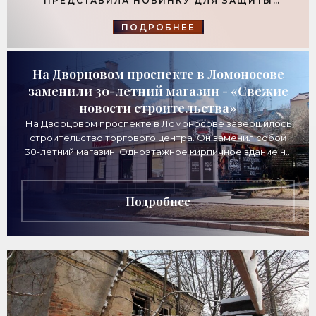
ПРЕДСТАВИЛА НОВИНКУ ДЛЯ ЗАЩИТЫ
ФУНДАМЕНТОВ - «ТЕХНОЛОГИИ
СТРОИТЕЛЬСТВА»
ПОДРОБНЕЕ
На Дворцовом проспекте в Ломоносове
заменили 30-летний магазин - «Свежие
новости строительства»
На Дворцовом проспекте в Ломоносове завершилось
строительство торгового центра. Он заменил собой
30-летний магазин. Одноэтажное кирпичное здание на
Дворцовом проспекте, 16а, было построено
Подробнее