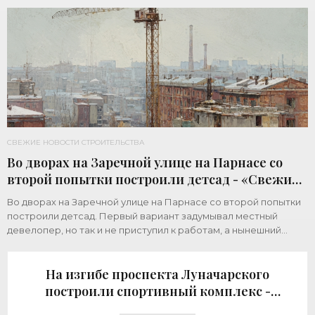
Земельный участок площадью 1 гектар
СВЕЖИЕ НОВОСТИ СТРОИТЕЛЬСТВА
Во дворах на Заречной улице на Парнасе со
второй попытки построили детсад - «Свежие
новости строительства»
Во дворах на Заречной улице на Парнасе со второй попытки
построили детсад. Первый вариант задумывал местный
девелопер, но так и не приступил к работам, а нынешний
возвел город за бюджетный счет. Под
На изгибе проспекта Луначарского
построили спортивный комплекс -
«Свежие новости строительства»