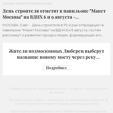
СВЕЖИЕ НОВОСТИ СТРОИТЕЛЬСТВА
День строителя отметят в павильоне "Макет
Москвы" на ВДНХ 6 и 9 августа -
«Строительство»
МОСКВА, 5 авг - . День строителя в 70-й раз отпразднуют в
павильоне "Макет Москвы" на ВДНХ 6 и 9 августа, гостям
расскажут о развитии города и людях, формирующих его
архитектурный облик,
Жители подмосковных Люберец выберут
название новому мосту через реку
Македонку - «Строительство»
Подробнее
-- Начинайте делать все, что вы можете сделать – и даже то, о чем можете хотя
бы мечтать.
-- Все дело в мыслях. Мысль — начало всего. И мыслями можно управлять. И
поэтому главное дело совершенствования: работать над мыслями.
-- Идите уверенно по направлению к мечте. Живите той жизнью, которую вы