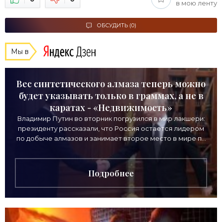
в мою ленту
ОБСУДИТЬ (0)
Мы в
Вес синтетического алмаза теперь можно
будет указывать только в граммах, а не в
каратах - «Недвижимость»
Владимир Путин во вторник погрузился в мир лакшери:
президенту рассказали, что Россия остается лидером
по добыче алмазов и занимает второе место в мире по
выручке от продажи камней. Однако
Подробнее