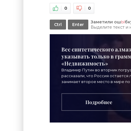
0
0
Заметили ош
Ы
бк
Ctrl
Enter
Выделите текст и
Вес синтетического алмаз
указывать только в грамма
«Недвижимость»
Владимир Путин во вторник погру
рассказали, что Россия остается
занимает второе место в мире по
Подробнее