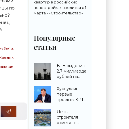
елами
квартир в российских
новостройках вводится с 1
ицы по
марта - «Строительство»
ьно?
онец
й
Популярные
статьи
s Service.
 Картинки.
ВТБ выделил
шите нам.
2,7 миллиарда
рублей на
строительство
ЖК в
Хуснуллин:
Симферополе -
первые
«Строительство»
проекты КРТ
запускают в
городах ДНР -
День
«Строительство»
строителя
отметят в
павильоне