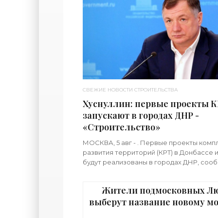
СВЕЖИЕ НОВОСТИ СТРОИТЕЛЬСТВА
Хуснуллин: первые проекты 
запускают в городах ДНР -
«Строительство»
МОСКВА, 5 авг - . Первые проекты комп
развития территорий (КРТ) в Донбассе
будут реализованы в городах ДНР, соо
премьер РФ Марат Хуснуллин.«"Механи
является
Жители подмосковных Л
выберут название новому мо
реку Македонку - «Строит