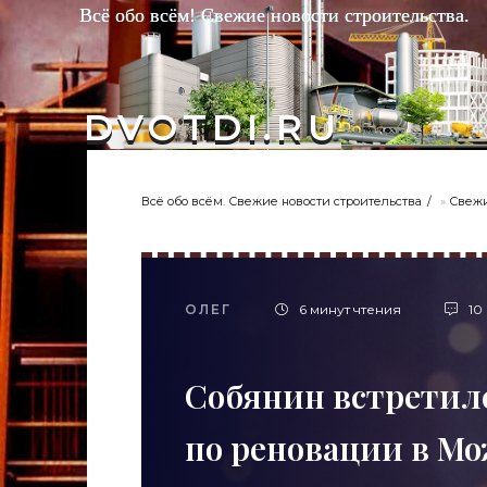
Всё обо всём! Свежие новости строительства.
DVOTDI.RU
Всё обо всём. Свежие новости строительства
»
Свежи
ОЛЕГ
6 минут чтения
10
Собянин встретилс
по реновации в М