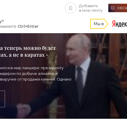
Добавить
ОБСУД
в мою ленту
у?
Мы в
 нажмите
Ctrl+Enter
а теперь можно будет
х, а не в каратах -
зился в мир лакшери: президенту
 лидером по добыче алмазов и
 выручке от продажи камней. Однако