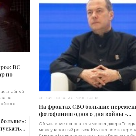
ро»: ВС
р по
масштабный
ар по
СВЕЖИЕ НОВОСТИ СТРОИТЕЛЬСТВА
войного
На фронтах СВО большие перемен
имечательно,
фотофиниш одного дня войны -
 больше»:
«Недвижимость»
Объявление основателя мессенджера Telegr
пускать
международный розыск. Клятвенное заверен
ижимость»
Дмитрия Медведева о том, что в России не бу