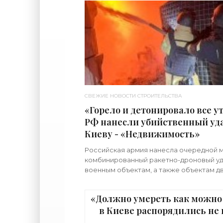
СВЕЖИЕ НОВОСТИ СТРОИТЕЛЬСТВА
«Горело и детонировало все ут
РФ нанесли убийственный уда
Киеву - «Недвижимость»
Российская армия нанесла очередной 
комбинированный ракетно-дроновый уд
военным объектам, а также объектам д
назначения на территории Украины. Пр
что ни одна из 39
«Должно умереть как можно
в Киеве распорядились не 
граждан в убежище - «Недв