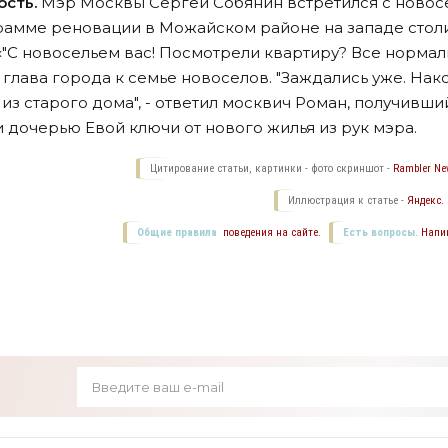
ость.
Мэр Москвы Сергей Собянин встретился с новос
рамме реновации в Можайском районе на западе стол
. «"С новосельем вас! Посмотрели квартиру? Все нормал
 глава города к семье новоселов. "Заждались уже. Нак
из старого дома", - ответил москвич Роман, получивши
 дочерью Евой ключи от нового жилья из рук мэра.
Цитирование статьи, картинки - фото скриншот -
Rambler New
Иллюстрация к статье -
Яндекс.
Общие правила
поведения на сайте.
Есть вопросы.
Напи