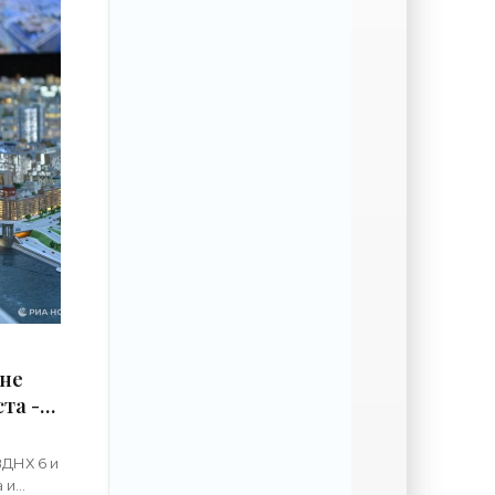
оне
та -
ВДНХ 6 и
 и