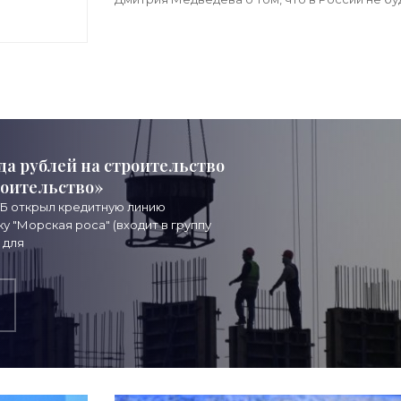
мобилизации. Визит киевского начальника Зе
в США с
да рублей на строительство
роительство»
ТБ открыл кредитную линию
 "Морская роса" (входит в группу
 для