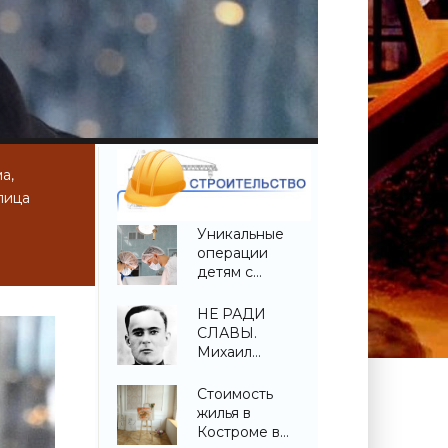
а,
лица
Уникальные
операции
детям с
врожденной
деформацией
НЕ РАДИ
позвоночника
СЛАВЫ.
проведены в
Михаил
Беларуси -
Котловец -
«Свежие
«Свежие
Стоимость
новости
новости
жилья в
строительства»
строительства»
Костроме в