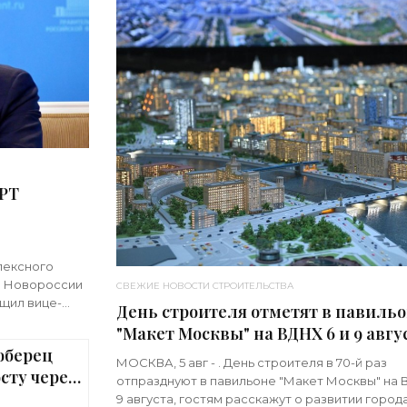
КРТ
лексного
 и Новороссии
СВЕЖИЕ НОВОСТИ СТРОИТЕЛЬСТВА
бщил вице-
День строителя отметят в павиль
зм КРТ
"Макет Москвы" на ВДНХ 6 и 9 авгус
юберец
«Строительство»
МОСКВА, 5 авг - . День строителя в 70-й раз
сту через
отпразднуют в павильоне "Макет Москвы" на 
ельство»
9 августа, гостям расскажут о развитии города