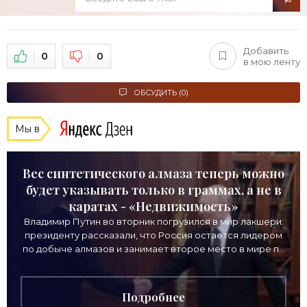
Добавить
0
0
в мою ленту
ОБСУДИТЬ (0)
Мы в
Вес синтетического алмаза теперь можно
будет указывать только в граммах, а не в
каратах - «Недвижимость»
Владимир Путин во вторник погрузился в мир лакшери:
президенту рассказали, что Россия остается лидером
по добыче алмазов и занимает второе место в мире по
выручке от продажи камней. Однако
Подробнее