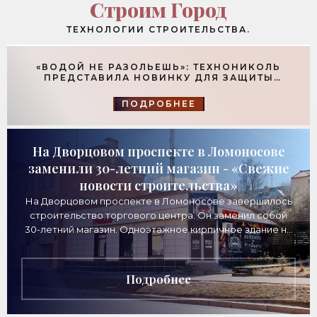
Строим Город
ТЕХНОЛОГИИ СТРОИТЕЛЬСТВА.
«ВОДОЙ НЕ РАЗОЛЬЕШЬ»: ТЕХНОНИКОЛЬ
ПРЕДСТАВИЛА НОВИНКУ ДЛЯ ЗАЩИТЫ
ФУНДАМЕНТОВ - «ТЕХНОЛОГИИ
СТРОИТЕЛЬСТВА»
ПОДРОБНЕЕ
На Дворцовом проспекте в Ломоносове
заменили 30-летний магазин - «Свежие
новости строительства»
На Дворцовом проспекте в Ломоносове завершилось
строительство торгового центра. Он заменил собой
30-летний магазин. Одноэтажное кирпичное здание на
Дворцовом проспекте, 16а, было построено
Подробнее