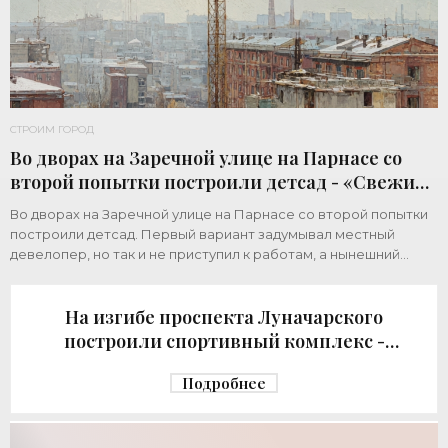
СТРОИМ ГОРОД
Во дворах на Заречной улице на Парнасе со
второй попытки построили детсад - «Свежие
новости строительства»
Во дворах на Заречной улице на Парнасе со второй попытки
построили детсад. Первый вариант задумывал местный
девелопер, но так и не приступил к работам, а нынешний
возвел город за бюджетный счет. Под
На изгибе проспекта Луначарского
построили спортивный комплекс -
«Свежие новости строительства»
Подробнее