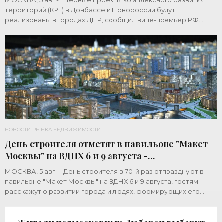
МОСКВА, 5 авг - . Первые проекты комплексного развития
территорий (КРТ) в Донбассе и Новороссии будут
реализованы в городах ДНР, сообщил вице-премьер РФ
Марат Хуснуллин.«"Механизм КРТ является
НОВОСТИ РЫНКА НЕДВИЖИМОСТИ
День строителя отметят в павильоне "Макет
Москвы" на ВДНХ 6 и 9 августа -
«Строительство»
МОСКВА, 5 авг - . День строителя в 70-й раз отпразднуют в
павильоне "Макет Москвы" на ВДНХ 6 и 9 августа, гостям
расскажут о развитии города и людях, формирующих его
архитектурный облик,