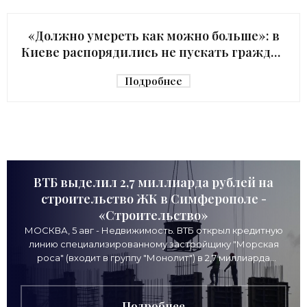
киевского начальника Зеленского в США с
«Должно умереть как можно больше»: в
Киеве распорядились не пускать граждан
в убежище - «Недвижимость»
Подробнее
ВТБ выделил 2,7 миллиарда рублей на
строительство ЖК в Симферополе -
«Строительство»
МОСКВА, 5 авг - Недвижимость. ВТБ открыл кредитную
линию специализированному застройщику "Морская
роса" (входит в группу "Монолит") в 2,7 миллиарда
рублей для
Подробнее