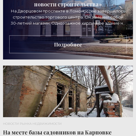
новости строительства»
На Дворцовом проспекте в Ломоносове завершилось
строительство торгового центра. Он заменил собой
30-летний магазин. Одноэтажное кирпичное здание на
Дворцовом проспекте, 16а, было построено
Подробнее
НОВОСТИ РЫНКА НЕДВИЖИМОСТИ
На месте базы садовников на Карповке