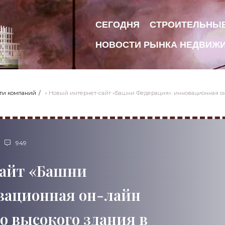
СЕГОДНЯ
СТРОИТЕЛЬНЫ
НОВОСТИ РЫНКА НЕДВИЖ
ти компаний
» Новый интернет-сайт «Башни Федерация»: инновационная он-лайн презе
949
айт «Башни
вационная он-лайн
о высокого здания в