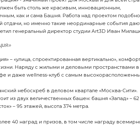
олжен быть столь же красивым, инновационным,
чным, как и сама Башня. Работа над проектом подобн
й отдачи, но именно такие неординарные события даю
метил генеральный директор студии Art3D Иван Милаш
ция»
» – «улица, спроектированная вертикально», комфор
жизни. Наряду с жилыми и деловыми пространствами 
афе и даже wellness-клуб с самым высокорасположенн
нский небоскреб в деловом квартале «Москва-Сити».
ит из двух величественных башен: башня «Запад» – 62 
ток» – 95 этажей, высота 374 метра.
лее 40 наград и призов, в том числе награду всемирн