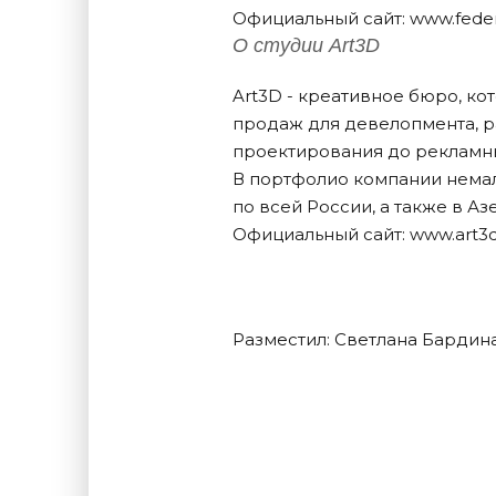
Официальный сайт: www.feder
О студии Art3D
Art3D - креативное бюро, ко
продаж для девелопмента, р
проектирования до рекламн
В портфолио компании немал
по всей России, а также в А
Официальный сайт: www.art3d
Разместил:
Светлана Бардин