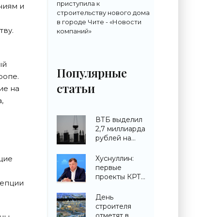
приступила к
ниям и
строительству нового дома
в городе Чите - «Новости
тву.
компаний»
ый
Популярные
ропе.
статьи
ие на
,
ВТБ выделил
2,7 миллиарда
рублей на
строительство
ЖК в
щие
Хуснуллин:
Симферополе -
первые
«Строительство»
проекты КРТ
цепции
запускают в
городах ДНР -
День
«Строительство»
строителя
отметят в
ны.