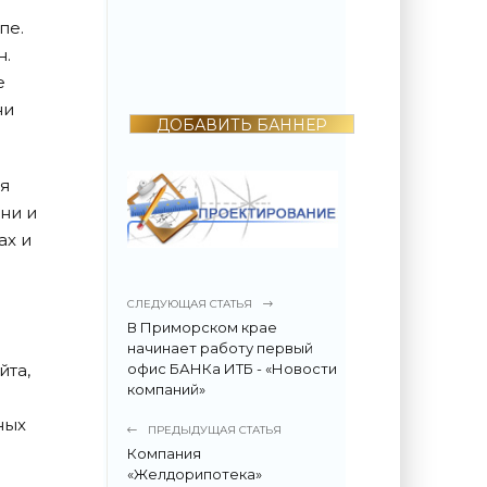
2022 году
поразила всех -
пе.
«Недвижимость»
н.
е
ни
ДОБАВИТЬ БАННЕР
я
ни и
ах и
СЛЕДУЮЩАЯ СТАТЬЯ
В Приморском крае
начинает работу первый
йта,
офис БАНКа ИТБ - «Новости
компаний»
ных
ПРЕДЫДУЩАЯ СТАТЬЯ
Компания
«Желдорипотека»