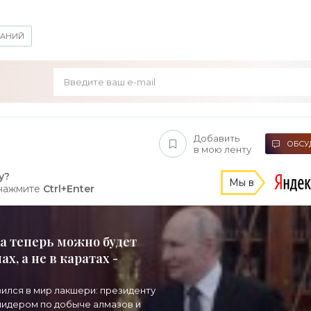
ПАНИЙ
Добавить
ОБСУД
в мою ленту
у?
Мы в
 нажмите
Ctrl+Enter
а теперь можно будет
х, а не в каратах -
зился в мир лакшери: президенту
 лидером по добыче алмазов и