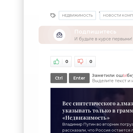
,
НЕДВИЖИМОСТЬ
НОВОСТИ КОМ
Подпишитесь
И будьте в курсе первыми!
0
0
Заметили ош
Ы
бк
Ctrl
Enter
Выделите текст и
Вес синтетического алмаз
указывать только в грамма
«Недвижимость»
Владимир Путин во вторник погру
рассказали, что Россия остается