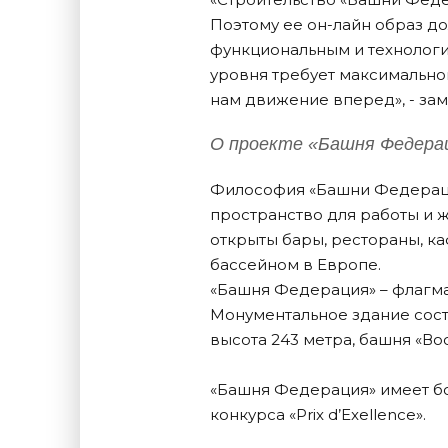
Поэтому ее он-лайн образ д
функциональным и технологи
уровня требует максимально
нам движение вперед», - за
О проекте «Башня Федера
Философия «Башни Федерация
пространство для работы и 
открыты бары, рестораны, к
бассейном в Европе.
«Башня Федерация» – флагма
Монументальное здание состо
высота 243 метра, башня «Вос
«Башня Федерация» имеет бо
конкурса «Prix d’Exellence».