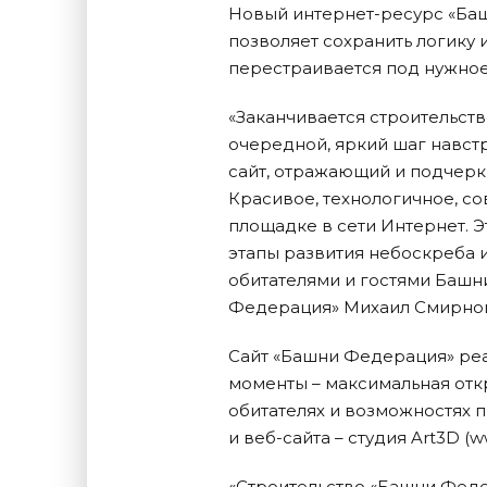
Новый интернет-ресурс «Ба
позволяет сохранить логику 
перестраивается под нужное
«Заканчивается строительст
очередной, яркий шаг навст
сайт, отражающий и подчер
Красивое, технологичное, с
площадке в сети Интернет. Э
этапы развития небоскреба и
обитателями и гостями Башн
Федерация» Михаил Смирно
Сайт «Башни Федерация» реа
моменты – максимальная отк
обитателях и возможностях 
и веб-сайта – студия Art3D (ww
«Строительство «Башни Феде