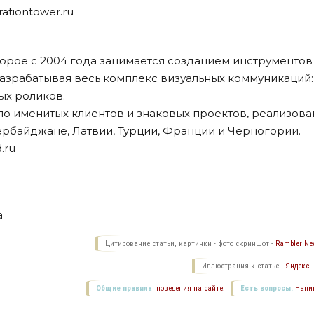
ationtower.ru
торое с 2004 года занимается созданием инструментов
азрабатывая весь комплекс визуальных коммуникаций: 
ых роликов.
о именитых клиентов и знаковых проектов, реализов
зербайджане, Латвии, Турции, Франции и Черногории.
.ru
а
Цитирование статьи, картинки - фото скриншот -
Rambler New
Иллюстрация к статье -
Яндекс.
Общие правила
поведения на сайте.
Есть вопросы.
Напи