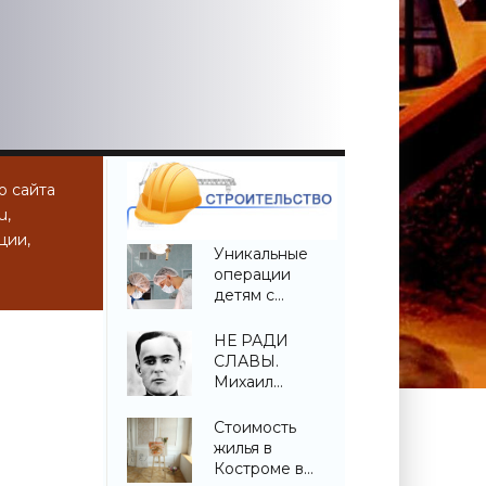
ю сайта
u,
ции,
Уникальные
операции
детям с
врожденной
деформацией
НЕ РАДИ
позвоночника
СЛАВЫ.
проведены в
Михаил
Беларуси -
Котловец -
«Свежие
«Свежие
Стоимость
новости
новости
жилья в
строительства»
строительства»
Костроме в