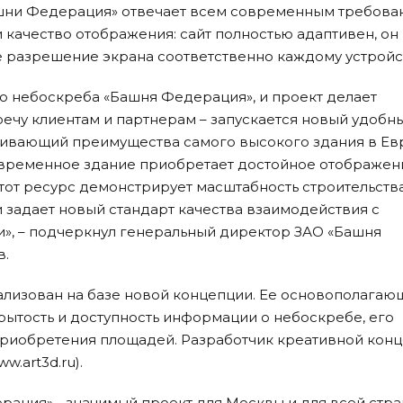
шни Федерация» отвечает всем современным требова
и качество отображения: сайт полностью адаптивен, он
 разрешение экрана соответственно каждому устройс
во небоскреба «Башня Федерация», и проект делает
речу клиентам и партнерам – запускается новый удобн
кивающий преимущества самого высокого здания в Ев
овременное здание приобретает достойное отображен
тот ресурс демонстрирует масштабность строительства
 задает новый стандарт качества взаимодействия с
и», – подчеркнул генеральный директор ЗАО «Башня
в.
лизован на базе новой концепции. Ее основополагаю
рытость и доступность информации о небоскребе, его
приобретения площадей. Разработчик креативной кон
w.art3d.ru).
рация» - значимый проект для Москвы и для всей стра