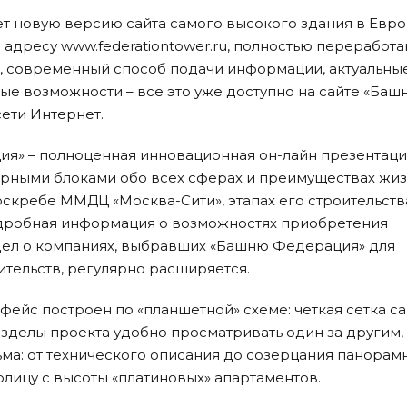
т новую версию сайта самого высокого здания в Евро
адресу www.federationtower.ru, полностью переработа
, современный способ подачи информации, актуальны
ые возможности – все это уже доступно на сайте «Баш
ети Интернет.
я» – полноценная инновационная он-лайн презентаци
рными блоками обо всех сферах и преимуществах жиз
скребе ММДЦ «Москва-Сити», этапах его строительств
одробная информация о возможностях приобретения
дел о компаниях, выбравших «Башню Федерация» для
тельств, регулярно расширяется.
ейс построен по «планшетной» схеме: четкая сетка са
азделы проекта удобно просматривать один за другим,
ьма: от технического описания до созерцания панорам
олицу с высоты «платиновых» апартаментов.