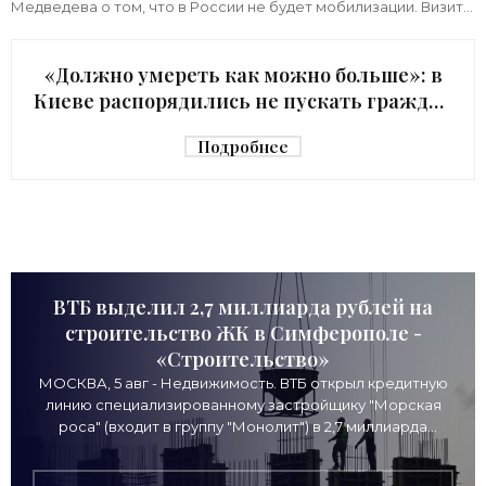
Медведева о том, что в России не будет мобилизации. Визит
киевского начальника Зеленского в США с
«Должно умереть как можно больше»: в
Киеве распорядились не пускать граждан
в убежище - «Недвижимость»
Подробнее
ВТБ выделил 2,7 миллиарда рублей на
строительство ЖК в Симферополе -
«Строительство»
МОСКВА, 5 авг - Недвижимость. ВТБ открыл кредитную
линию специализированному застройщику "Морская
роса" (входит в группу "Монолит") в 2,7 миллиарда
рублей для