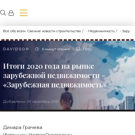
Всё обо всём. Свежие новости строительства
»
Недвижимость
»
Зарубежная недвижимость
DAVIDSON
6 минут чтения
1 092
Итоги 2020 года на рынке
зарубежной недвижимости -
«Зарубежная недвижимость»
Добавлено: 01 сентябрь 2021
Динара Грачева
Источник: HomesOverseas.ru