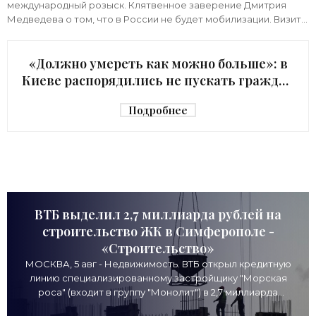
международный розыск. Клятвенное заверение Дмитрия
Медведева о том, что в России не будет мобилизации. Визит
киевского начальника Зеленского в США с
«Должно умереть как можно больше»: в
Киеве распорядились не пускать граждан
в убежище - «Недвижимость»
Подробнее
ВТБ выделил 2,7 миллиарда рублей на
строительство ЖК в Симферополе -
«Строительство»
МОСКВА, 5 авг - Недвижимость. ВТБ открыл кредитную
линию специализированному застройщику "Морская
роса" (входит в группу "Монолит") в 2,7 миллиарда
рублей для