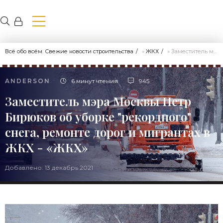
Всё обо всём. Свежие новости строительства
»
ЖКХ
» Заместитель мэра Москвы Петр Бирюков об уборке "рекордного" снега, ремонте дорог и мигрантах в ЖКХ - «ЖКХ»
ANDERSON
6 минут чтения
945
Заместитель мэра Москвы Петр
Бирюков об уборке "рекордного"
снега, ремонте дорог и мигрантах в
ЖКХ - «ЖКХ»
Добавлено: 13 декабрь 2021