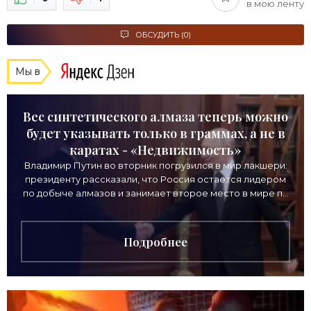
в мою ленту
ОБСУДИТЬ (0)
Мы в
Вес синтетического алмаза теперь можно
будет указывать только в граммах, а не в
каратах - «Недвижимость»
Владимир Путин во вторник погрузился в мир лакшери:
президенту рассказали, что Россия остается лидером
по добыче алмазов и занимает второе место в мире по
выручке от продажи камней. Однако
Подробнее