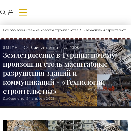
Всё обо всём. Свежие новости строительства
»
Технологии строительства
SMITH
6 минут чтения
1 305
Землетрясение в Турции: почему
произошли столь масштабные
разрушения зданий и
коммуникаций - «Технологии
строительства»
Добавлено: 24 апрель 2023