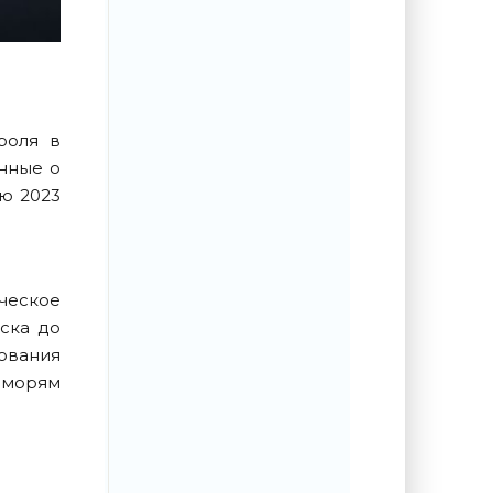
роля в
анные о
лю 2023
ческое
ска до
дования
 морям