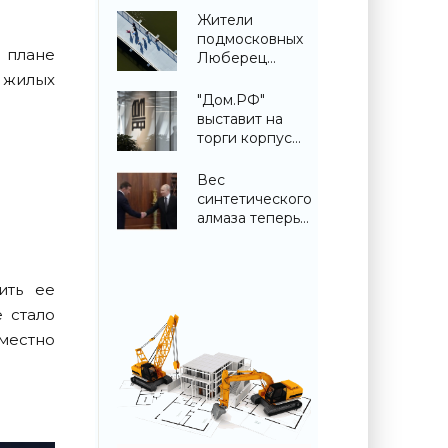
"Макет
Жители
Москвы" на
подмосковных
ВДНХ 6 и 9
 плане
Люберец
августа -
выберут
 жилых
«Строительство»
название
"Дом.РФ"
новому мосту
выставит на
через реку
торги корпус
Македонку -
старинной
«Строительство»
усадьбы
Вес
Сенницы в
синтетического
Подмосковье -
алмаза теперь
«Строительство»
можно будет
указывать
только в
ить ее
граммах, а не в
каратах -
 стало
«Недвижимость»
местно