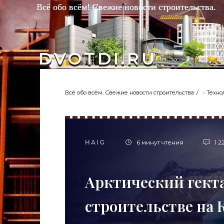
Всё обо всём! Свежие новости строительства.
DVOTDI.RU
Всё обо всём. Свежие новости строительства
»
Техно
HAIG
6 минут чтения
1 2
Арктический гекта
строительстве на 