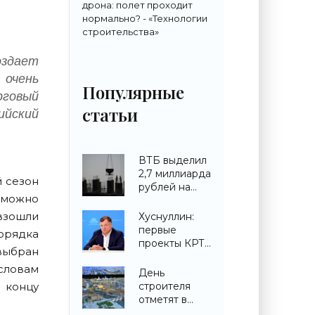
дрона: полет проходит
нормально? - «Технологии
строительства»
оздает
 очень
Популярные
рговый
статьи
дийский
ВТБ выделил
2,7 миллиарда
й сезон
рублей на
е можно
строительство
ЖК в
взошли
Хуснуллин:
Симферополе -
первые
орядка
«Строительство»
проекты КРТ
 выбран
запускают в
словам
городах ДНР -
День
«Строительство»
строителя
 концу
отметят в
павильоне