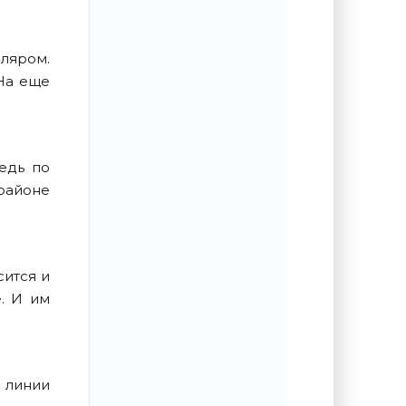
пляром.
На еще
едь по
районе
сится и
. И им
 линии