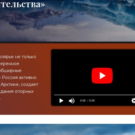
ительства»
олярье не только
веренное
 обширные
о Россия активно
 Арктике, создает
здания опорных
ь
0:00
/ 0:00