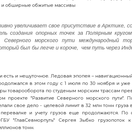
о и обширные обжитые массивы
тивно увеличивает свое присутствие в Арктике, с
ель создания опорных точек за Полярным кругом
з Северного морского пути международный то
который был бы легче и короче, чем путь через Ин
и есть и нешуточное. Ледовая эпопея – навигационны
одолжался в этом году с 1 июля по 30 ноября и уж
фры товарооборота по студеным морским трассам пре
м проекте "Развитие Северного морского пути". П
лали свое дело - целевой лимит в 32 млн тонн груза
 перевалке и учету грузов еще продолжаются. По 
ГБУ "ГлавСевморпуть" Сергея Зыбко грузопоток к
иллионов тонн.