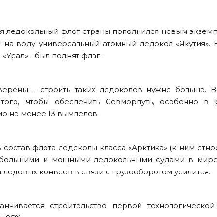
ября ледокольный флот страны пополнился новым экзем
 на воду универсальный атомный ледокол «Якутия». 
«Урал» - был поднят флаг.
верены – строить таких ледоколов нужно больше. В
 того, чтобы обеспечить Севморпуть, особенно в 
мо не менее 13 вымпелов.
 состав флота ледоколы класса «Арктика» (к ним отно
и большими и мощными ледокольными судами в мире
а ледовых конвоев в связи с грузооборотом усилится.
анчивается строительство первой технологической