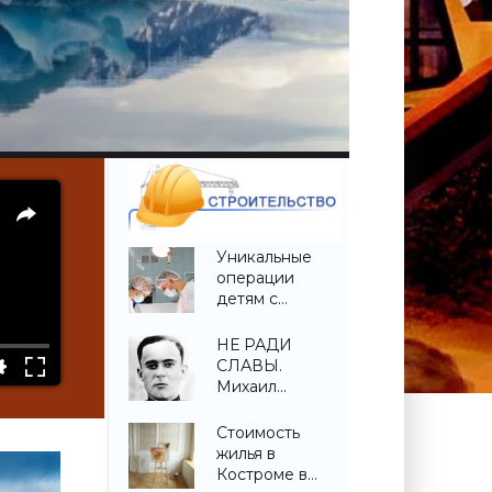
Уникальные
операции
детям с
врожденной
деформацией
НЕ РАДИ
позвоночника
СЛАВЫ.
проведены в
Михаил
Беларуси -
Котловец -
«Свежие
«Свежие
Стоимость
новости
новости
жилья в
строительства»
строительства»
Костроме в