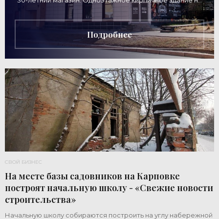
30-летний магазин. Одноэтажное кирпичное здание на
Дворцовом проспекте, 16а, было построено
Подробнее
СВОЙ БИЗНЕС
На месте базы садовников на Карповке
построят начальную школу - «Свежие новости
строительства»
Начальную школу собираются построить на углу набережной