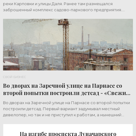
реки Карповки и улицы Даля. Ранее там размещался
заброшенный комплекс садово-паркового предприятия.
Земельный участок площадью 1 гектар
СВОЙ БИЗНЕС
Во дворах на Заречной улице на Парнасе со
второй попытки построили детсад - «Свежие
новости строительства»
Во дворах на Заречной улице на Парнасе со второй попытки
построили детсад. Первый вариант задумывал местный
девелопер, но так и не приступил к работам, а нынешний
возвел город за бюджетный счет. Под
На изгибе проспекта Луначарского