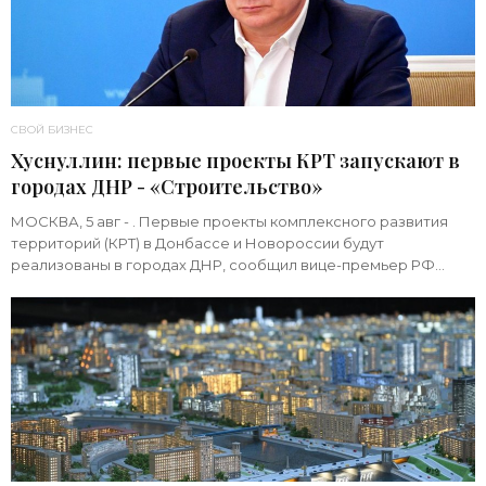
СВОЙ БИЗНЕС
Хуснуллин: первые проекты КРТ запускают в
городах ДНР - «Строительство»
МОСКВА, 5 авг - . Первые проекты комплексного развития
территорий (КРТ) в Донбассе и Новороссии будут
реализованы в городах ДНР, сообщил вице-премьер РФ
Марат Хуснуллин.«"Механизм КРТ является