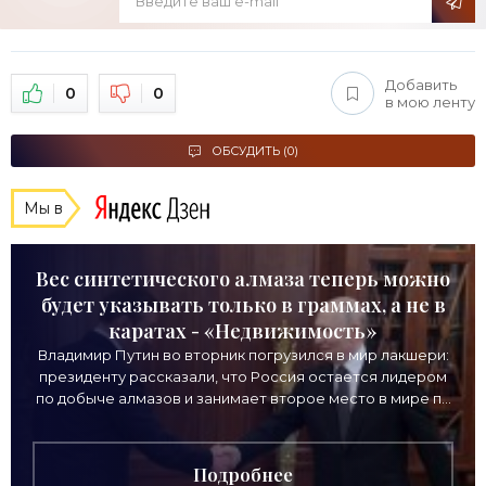
Добавить
0
0
в мою ленту
ОБСУДИТЬ (0)
Мы в
Вес синтетического алмаза теперь можно
будет указывать только в граммах, а не в
каратах - «Недвижимость»
Владимир Путин во вторник погрузился в мир лакшери:
президенту рассказали, что Россия остается лидером
по добыче алмазов и занимает второе место в мире по
выручке от продажи камней. Однако
Подробнее