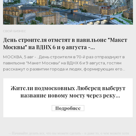
СВОЙ БИЗНЕС
День строителя отметят в павильоне "Макет
Москвы" на ВДНХ 6 и 9 августа -
«Строительство»
МОСКВА, 5 авг - . День строителя в 70-й раз отпразднуют в
павильоне "Макет Москвы" на ВДНХ 6 и 9 августа, гостям
расскажут о развитии города и людях, формирующих его
архитектурный облик,
Жители подмосковных Люберец выберут
название новому мосту через реку
Македонку - «Строительство»
Подробнее
-- Начинайте делать все, что вы можете сделать – и даже то, о чем можете хотя