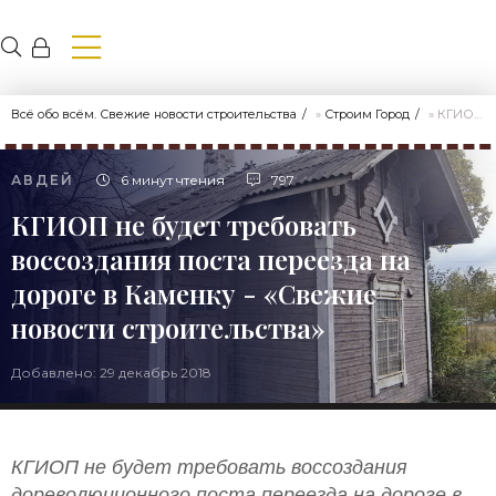
Всё обо всём. Свежие новости строительства
»
Строим Город
» КГИОП не будет требовать воссоздания поста переезда на дороге в Каменку - «Свежие новости строительства»
АВДЕЙ
6 минут чтения
797
КГИОП не будет требовать
воссоздания поста переезда на
дороге в Каменку - «Свежие
новости строительства»
Добавлено: 29 декабрь 2018
КГИОП не будет требовать воссоздания
дореволюционного поста переезда на дороге в