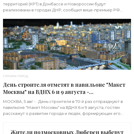
территорий (КРТ) в Донбассе и Новороссии будут
реализованы в городах ДНР, сообщил вице-премьер РФ
Марат Хуснуллин.«"Механизм КРТ является
СТРОИМ ГОРОД
День строителя отметят в павильоне "Макет
Москвы" на ВДНХ 6 и 9 августа -
«Строительство»
МОСКВА, 5 авг - . День строителя в 70-й раз отпразднуют в
павильоне "Макет Москвы" на ВДНХ 6 и 9 августа, гостям
расскажут о развитии города и людях, формирующих его
архитектурный облик,
Жители подмосковных Люберец выберут