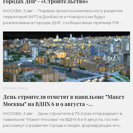
городах ДНР - «Строительство»
МОСКВА, 5 авг - . Первые проекты комплексного развития
территорий (КРТ) в Донбассе и Новороссии будут
реализованы в городах ДНР, сообщил вице-премьер РФ
Марат Хуснуллин.«"Механизм КРТ является
СТРОИМ ГОРОД
День строителя отметят в павильоне "Макет
Москвы" на ВДНХ 6 и 9 августа -
«Строительство»
МОСКВА, 5 авг - . День строителя в 70-й раз отпразднуют в
павильоне "Макет Москвы" на ВДНХ 6 и 9 августа, гостям
расскажут о развитии города и людях, формирующих его
архитектурный облик,