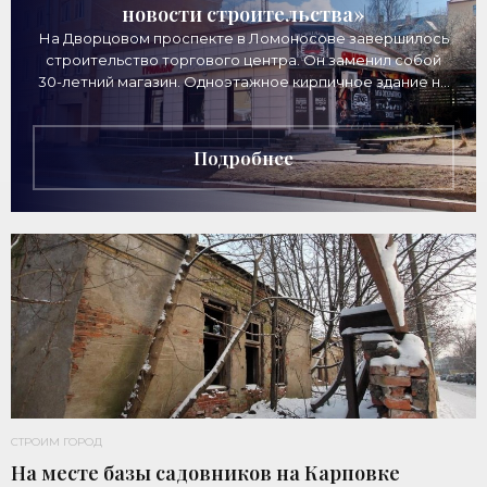
новости строительства»
На Дворцовом проспекте в Ломоносове завершилось
строительство торгового центра. Он заменил собой
30-летний магазин. Одноэтажное кирпичное здание на
Дворцовом проспекте, 16а, было построено
Подробнее
СТРОИМ ГОРОД
На месте базы садовников на Карповке