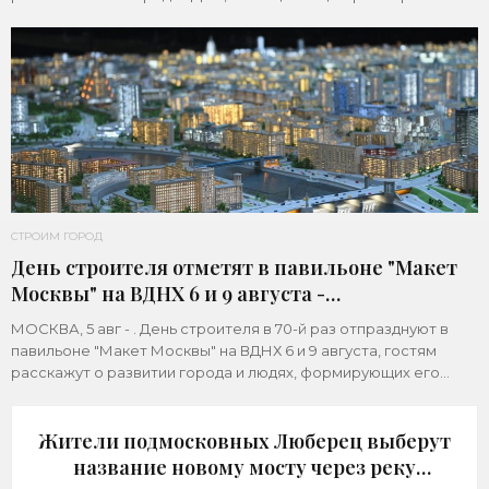
Марат Хуснуллин.«"Механизм КРТ является
СТРОИМ ГОРОД
День строителя отметят в павильоне "Макет
Москвы" на ВДНХ 6 и 9 августа -
«Строительство»
МОСКВА, 5 авг - . День строителя в 70-й раз отпразднуют в
павильоне "Макет Москвы" на ВДНХ 6 и 9 августа, гостям
расскажут о развитии города и людях, формирующих его
архитектурный облик,
Жители подмосковных Люберец выберут
название новому мосту через реку