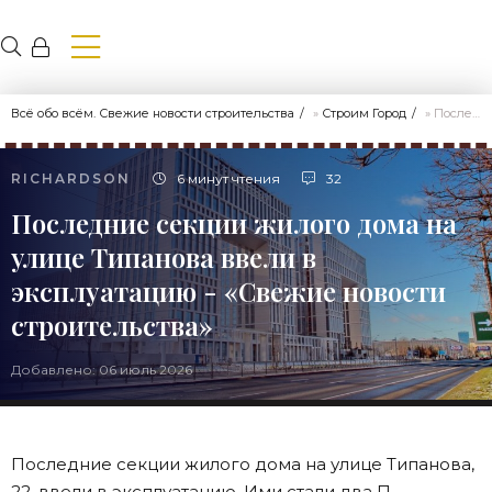
Всё обо всём. Свежие новости строительства
»
Строим Город
» Последние секции жилого дома на улице Типанова ввели в эксплуатацию - «Свежие новости строительства»
RICHARDSON
6 минут чтения
32
Последние секции жилого дома на
улице Типанова ввели в
эксплуатацию - «Свежие новости
строительства»
Добавлено: 06 июль 2026
Последние секции жилого дома на улице Типанова,
22, ввели в эксплуатацию. Ими стали два П-