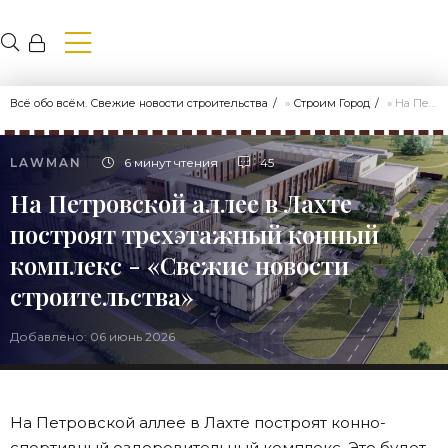
Всё обо всём. Свежие новости строительства
»
Строим Город
» На Петровской аллее в Лахте построят трехэтажный конный комплекс - «Свежие новости строительства»
LAWMAN
6 минут чтения
45
На Петровской аллее в Лахте
построят трехэтажный конный
комплекс - «Свежие новости
строительства»
Добавлено: 06 июнь 2026
На Петровской аллее в Лахте построят конно-
спортивный оздоровительный комплекс. Это будет