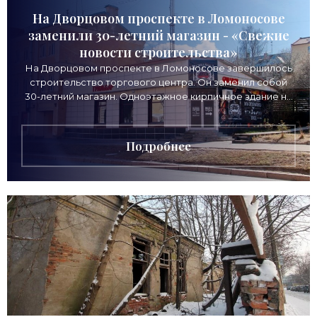
На Дворцовом проспекте в Ломоносове
заменили 30-летний магазин - «Свежие
новости строительства»
На Дворцовом проспекте в Ломоносове завершилось
строительство торгового центра. Он заменил собой
30-летний магазин. Одноэтажное кирпичное здание на
Дворцовом проспекте, 16а, было построено
Подробнее