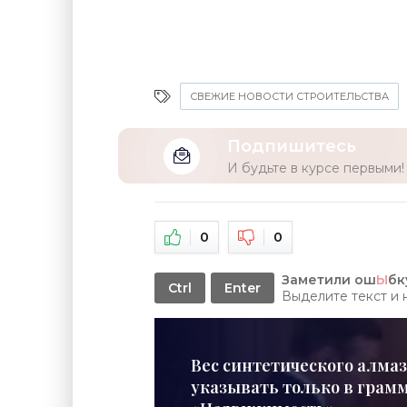
СВЕЖИЕ НОВОСТИ СТРОИТЕЛЬСТВА
Подпишитесь
И будьте в курсе первыми!
0
0
Заметили ош
Ы
бк
Ctrl
Enter
Выделите текст и
Вес синтетического алмаз
указывать только в грамма