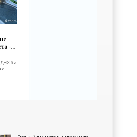
оне
та -
ВДНХ 6 и
 и
к,