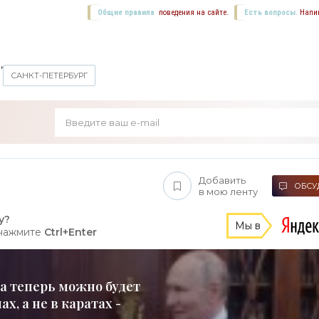
Общие правила
поведения на сайте.
Есть вопросы.
Напи
,
САНКТ-ПЕТЕРБУРГ
Добавить
ОБСУД
в мою ленту
у?
Мы в
 нажмите
Ctrl+Enter
а теперь можно будет
х, а не в каратах -