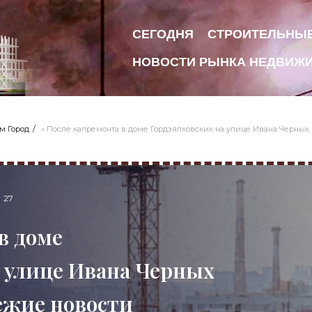
СЕГОДНЯ
СТРОИТЕЛЬНЫ
НОВОСТИ РЫНКА НЕДВИЖ
м Город
» После капремонта в доме Гордзялковских на улице Ивана Черных 
27
в доме
 улице Ивана Черных
ежие новости