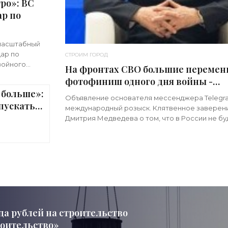
ро»: ВС
р по
масштабный
ар по
СТРОИМ ГОРОД
войного
На фронтах СВО большие перемен
имечательно,
фотофиниш одного дня войны -
 больше»:
«Недвижимость»
Объявление основателя мессенджера Telegr
пускать
международный розыск. Клятвенное заверен
ижимость»
Дмитрия Медведева о том, что в России не бу
мобилизации. Визит киевского начальника Зе
в США с
да рублей на строительство
роительство»