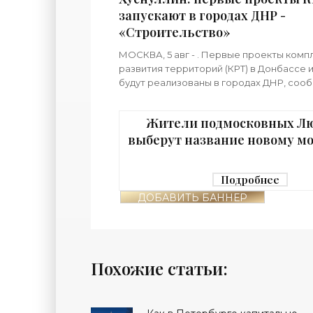
запускают в городах ДНР -
«Строительство»
МОСКВА, 5 авг - . Первые проекты комп
развития территорий (КРТ) в Донбассе
будут реализованы в городах ДНР, соо
премьер РФ Марат Хуснуллин.«"Механи
является
Жители подмосковных Л
выберут название новому мо
реку Македонку - «Строит
Подробнее
ДОБАВИТЬ БАННЕР
Похожие статьи: