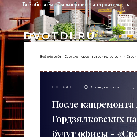
Всё обо всём! Свежие новости строительства.
DVOTDI.RU
Всё обо всём. Свежие новости строительства
»
Строи
СОКРАТ
6 минут чтения
После капремонта 
Гордзялковских на
будут офисы - «Св