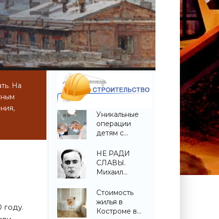
ть. На
жным
ния,
Уникальные
операции
детям с
врожденной
деформацией
НЕ РАДИ
позвоночника
СЛАВЫ.
проведены в
Михаил
Беларуси -
Котловец -
«Свежие
«Свежие
Стоимость
новости
новости
жилья в
 году.
строительства»
строительства»
Костроме в