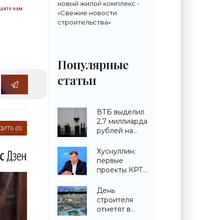
новый жилой комплекс -
шите нам.
«Свежие новости
строительства»
Популярные
статьи
ВТБ выделил
2,7 миллиарда
ИТЬ (0)
рублей на
строительство
ЖК в
Хуснуллин:
Симферополе -
первые
«Строительство»
проекты КРТ
запускают в
городах ДНР -
День
«Строительство»
строителя
отметят в
павильоне