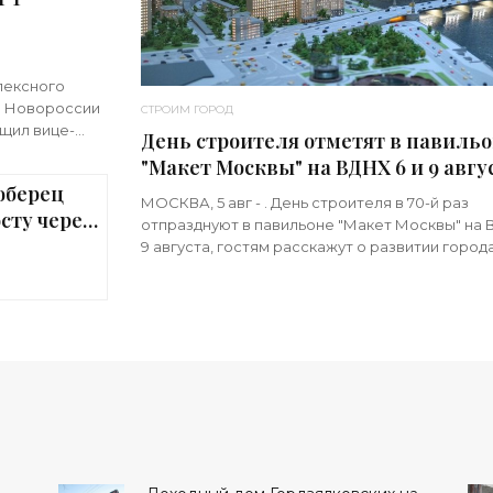
лексного
 и Новороссии
СТРОИМ ГОРОД
бщил вице-
День строителя отметят в павиль
зм КРТ
"Макет Москвы" на ВДНХ 6 и 9 авгус
юберец
«Строительство»
МОСКВА, 5 авг - . День строителя в 70-й раз
сту через
отпразднуют в павильоне "Макет Москвы" на 
ельство»
9 августа, гостям расскажут о развитии города
людях, формирующих его архитектурный обли