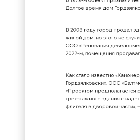
В 1979-м объект признали н
Долгое время дом Гордзялко
В 2008 году город продал з
жилой дом, но этого не случ
ООО «Реновация девелопмент
2022-м, помещения продавали
Как стало известно «Канонер
Гордзялковских. ООО «Балтм
«Проектом предполагается 
трехэтажного здания с надс
флигеля в дворовой части», 