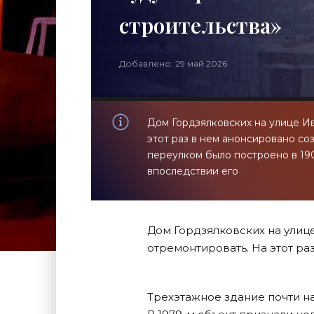
строительства»
Добавлено: 29 май 2026
Дом Гордзялковских на улице Ив
этот раз в нем анонсировано с
переулком было построено в 19
впоследствии его
Дом Гордзялковских на улице
отремонтировать. На этот ра
Трехэтажное здание почти н