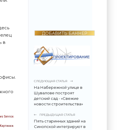
ли.
2022 году
поразила всех -
«Недвижимость»
десь
ДОБАВИТЬ БАННЕР
делец
ь в
офисы.
СЛЕДУЮЩАЯ СТАТЬЯ
На Набережной улице в
ажного
Шувалове построят
детский сад - «Свежие
новости строительства»
ПРЕДЫДУЩАЯ СТАТЬЯ
s Service.
Пять старинных зданий на
 Картинки.
Синопской интегрируют в