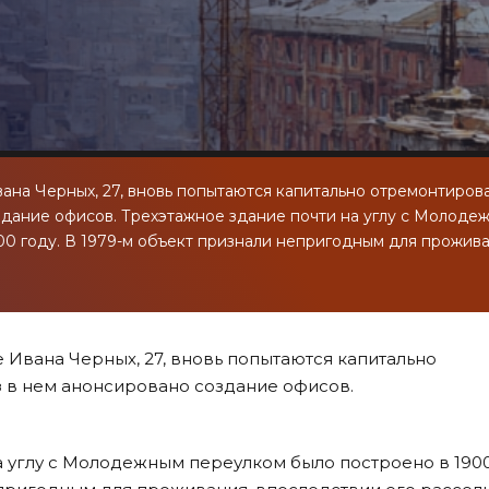
ана Черных, 27, вновь попытаются капитально отремонтирова
оздание офисов. Трехэтажное здание почти на углу с Молоде
00 году. В 1979-м объект признали непригодным для прожива
 Ивана Черных, 27, вновь попытаются капитально
з в нем анонсировано создание офисов.
а углу с Молодежным переулком было построено в 1900