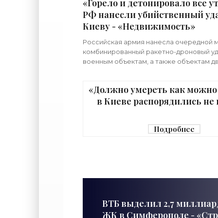
«Горело и детонировало все ут
РФ нанесли убийственный уда
Киеву - «Недвижимость»
Российская армия нанесла очередной 
комбинированный ракетно-дроновый уд
военным объектам, а также объектам д
назначения на территории Украины. Пр
что ни одна из 39
«Должно умереть как можно
в Киеве распорядились не 
граждан в убежище - «Недв
Подробнее
ВТБ выделил 2,7 миллиар
ЖК в Симферополе - «Ст