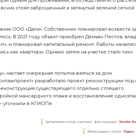
епригодным для проживания, впоследствии его рассели
вских стоял заброшенный и затянутый зеленой сеткой.
дание ООО «Дали». Собственник планировал возвести з
илось. В 2021 году объект приобрел Демьян Пестов, вла
», и планировал капитальный ремонт. Работы началис
сь как квартиры. Однако затем на участке стало тихо.
у», настает очередная попытка взяться за дом
онтажпроект» разработало проект реконструкции под 
реконструкция существующего отдельно стоящего
тройкой мансардного этажа и восстановление одноэт
— уточнили в КГИОПе.
Цитирование статьи, картинки - фото скриншот -
Rambler New
Иллюстрация к статье -
Яндекс.