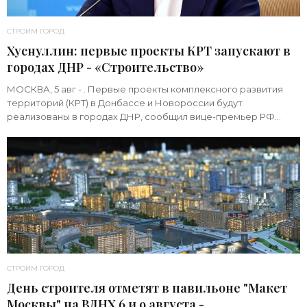
СТРОИМ ГОРОД
Хуснуллин: первые проекты КРТ запускают в
городах ДНР - «Строительство»
МОСКВА, 5 авг - . Первые проекты комплексного развития
территорий (КРТ) в Донбассе и Новороссии будут
реализованы в городах ДНР, сообщил вице-премьер РФ
Марат Хуснуллин.«"Механизм КРТ является
СТРОИМ ГОРОД
День строителя отметят в павильоне "Макет
Москвы" на ВДНХ 6 и 9 августа -