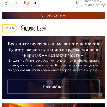
Добавить
0
0
в мою ленту
ОБСУДИТЬ (0)
Мы в
Вес синтетического алмаза теперь можно
будет указывать только в граммах, а не в
каратах - «Недвижимость»
Владимир Путин во вторник погрузился в мир лакшери:
президенту рассказали, что Россия остается лидером
по добыче алмазов и занимает второе место в мире по
выручке от продажи камней. Однако
Подробнее