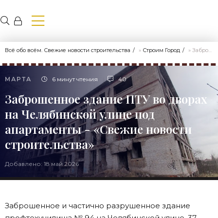
Всё обо всём. Свежие новости строительства
»
Строим Город
» Заброшенное здание ПТУ во дворах на Челябинской улице под апартаменты - «Свежие новости строительства»
МАРТА
6 минут чтения
40
Заброшенное здание ПТУ во дворах
на Челябинской улице под
апартаменты - «Свежие новости
строительства»
Добавлено: 18 май 2026
Заброшенное и частично разрушенное здание
профтехучилища № 94 на Челябинской улице, 37,