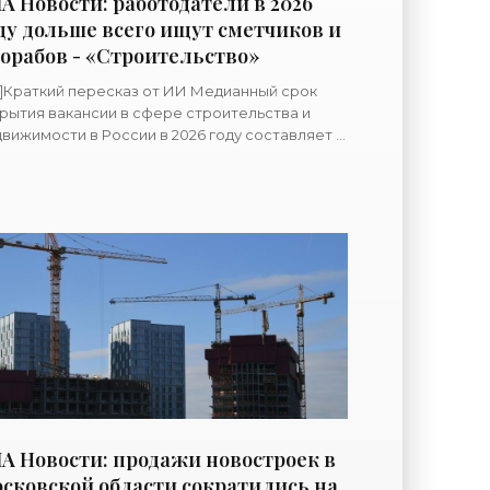
А Новости: работодатели в 2026
ду дольше всего ищут сметчиков и
орабов - «Строительство»
[/i]Краткий пересказ от ИИ Медианный срок
рытия вакансии в сфере строительства и
вижимости в России в 2026 году составляет 12
й. Вакансии разнорабочих и массовых
бочих специальностей
А Новости: продажи новостроек в
сковской области сократились на