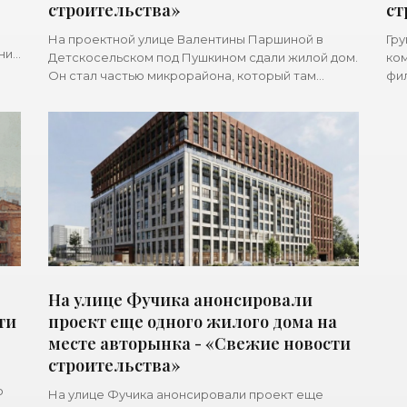
строительства»
ст
На проектной улице Валентины Паршиной в
Гру
ние
Детскосельском под Пушкином сдали жилой дом.
ком
Он стал частью микрорайона, который там
фи
возводит Setl Group. Жилой район строится на
рас
бывших землях совхоза
Вет
На улице Фучика анонсировали
ти
проект еще одного жилого дома на
месте авторынка - «Свежие новости
строительства»
о
На улице Фучика анонсировали проект еще