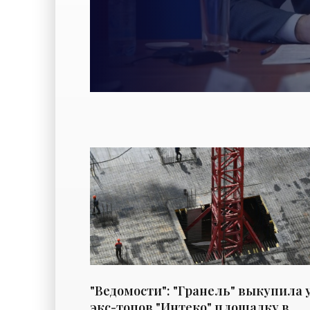
"Ведомости": "Гранель" выкупила 
экс-топов "Интеко" площадку в