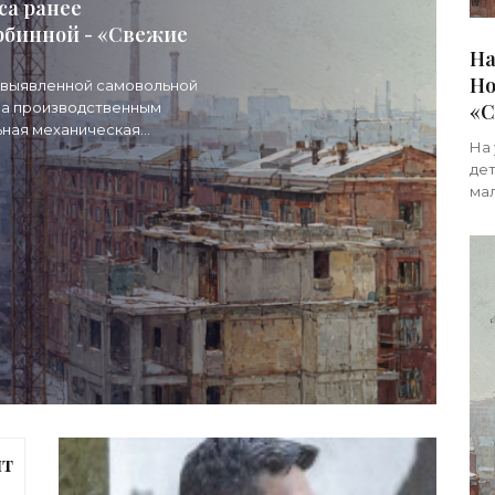
са ранее
рбинной - «Свежие
На
Но
е выявленной самовольной
ала производственным
«С
ьная механическая
На 
дет
ма
ми
Вет
ят
оя