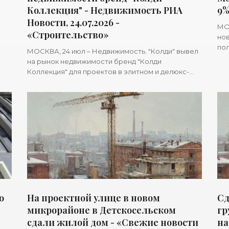
Коллекция" - Недвижимость РИА
9%
Новости, 24.07.2026 -
МО
«Строительство»
в
нов
пол
МОСКВА, 24 июл – Недвижимость. "Колди" вывел
ана
на рынок недвижимости бренд "Колди
19,
Коллекция" для проектов в элитном и делюкс-
сегментах, сообщила пресс-служба
компании.«"После
о
На проектной улице в новом
Сд
микрорайоне в Детскосельском
гр
сдали жилой дом - «Свежие новости
на