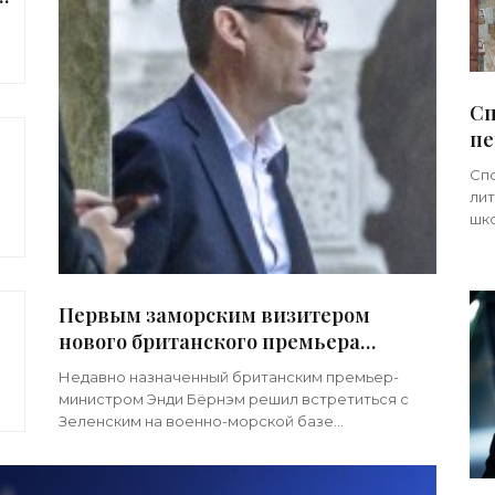
а»
Сп
пе
но
Спо
лит
шко
при
Пр
Первым заморским визитером
нового британского премьера
оказался Зеленский -
Недавно назначенный британским премьер-
«Недвижимость»
министром Энди Бёрнэм решил встретиться с
Зеленским на военно-морской базе
Великобритании в знак «непоколебимой»
поддержки. Гастролер с Украины оказался
первым