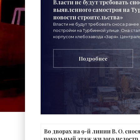
Власти не будут требовать сно
выявленного самостроя на Ту
новости строительства»
Власти не будут требовать сноса ране
постройки на Турбинной улице. Она ст
корпусом хлебозавода «Заря». Централ
хлебопекарня на
Подробнее
Во дворах на 9-й линии В. О. снос
цокольный этаж жилого недостр