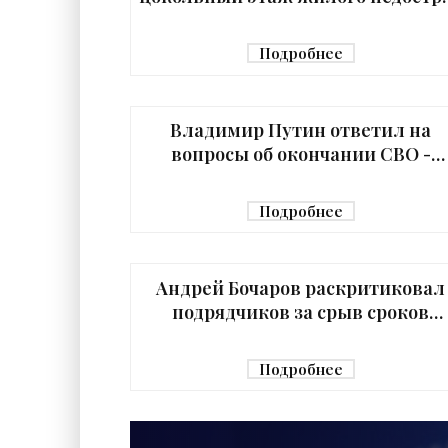
- «Свежие новости строительств
Подробнее
Владимир Путин ответил на
вопросы об окончании СВО -
«Недвижимость»
Подробнее
Андрей Бочаров раскритиковал
подрядчиков за срыв сроков
строительства больниц -
«Строительство»
Подробнее