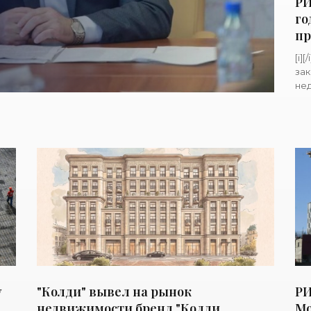
РИ
го
пр
[i]
зак
нед
дне
ра
у
"Колди" вывел на рынок
РИ
недвижимости бренд "Колди
Мо