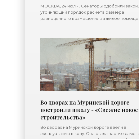
МОСКВА, 24 июл - . Сенаторы одобрили закон,
уточняющий порядок расчета размера
равноценного возмещения за жилое помеще
при реализации проектов комплексного
развития территорий (КРТ). Документом
Во дворах на Муринской дороге
построили школу - «Свежие новос
строительства»
Во дворах на Муринской дороге ввели в
эксплуатацию школу. Она стала частью самог