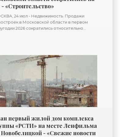
 - «Строительство»
СКВА, 24 июл - Недвижимость. Продажи
остроек в Московской области в первом
угодии 2026 сократились относительно
логичного периода прошлого года на 9% - до
8 тысячи договоров участия в
ан первый жилой дом комплекса
уппы «РСТИ» на месте Ленфильма
 Новобелицкой - «Свежие новости