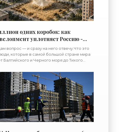
ллион одних коробок: как
велопмент уплотняет Россию -
А Новости, 26.07.2026 -
ам вопрос — и сразу на него отвечу.Что это
троительство»
люди, которые в самой большой стране мира
т Балтийского и Черного моря до Тихого
ана — заинтересованы в том, чтобы она, эта
ана, стояла