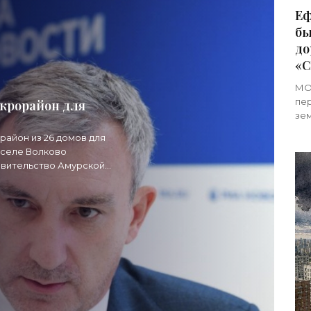
Еф
бы
до
«С
МОС
пер
крорайон для
зем
дор
район из 26 домов для
гр
 селе Волково
авительство Амурской