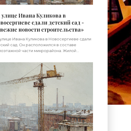
 улице Ивана Куликова в
восергиеве сдали детский сад -
вежие новости строительства»
улице Ивана Куликова в Новосергиеве сдали
ский сад. Он расположился в составе
лоэтажной части микрорайона. Жилой
крорайон в Новосергиеве вдоль проспекта
еранов возводит Setl Group. До