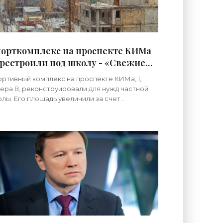
орткомплекс на проспекте КИМа
рестроили под школу - «Свежие
вости строительства»
ртивный комплекс на проспекте КИМа, 1,
ера В, реконструировали для нужд частной
лы. Его площадь увеличили за счет
стройки и надстройки второго этажа.
ежде это было одноэтажное