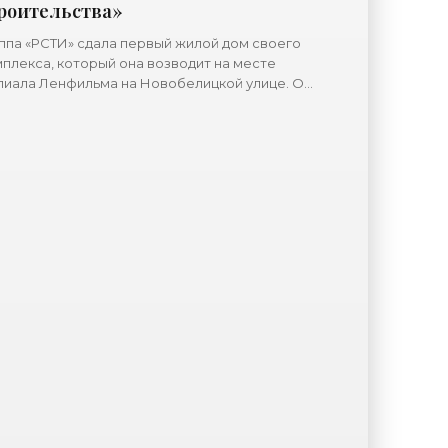
роительства»
ппа «РСТИ» сдала первый жилой дом своего
плекса, который она возводит на месте
лиала Ленфильма на Новобелицкой улице. Он
положился во дворах ближе к проспекту
еранов. Застройкой