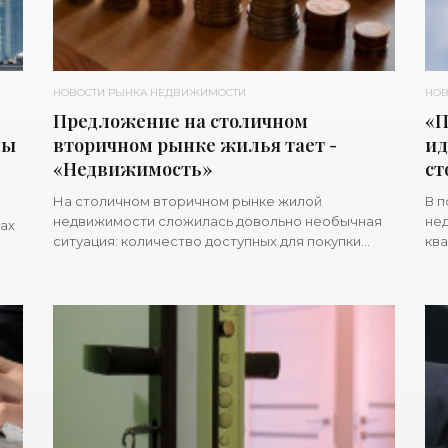
НОВОСТИ РЫНКА НЕДВИЖИМОСТИ
НОВ
Предложение на столичном
«П
ны
вторичном рынке жилья тает -
ид
«Недвижимость»
ст
На столичном вторичном рынке жилой
В п
недвижимости сложилась довольно необычная
нед
ах
ситуация: количество доступных для покупки
ква
квартир в минувшем январе по сравнению с
дос
декабрем снизилось на 10%, спрос тоже
усл