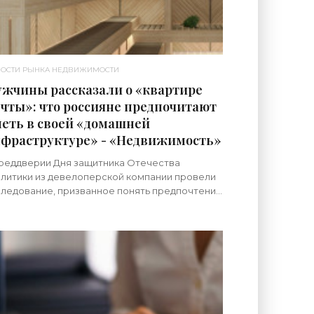
ОСТИ РЫНКА НЕДВИЖИМОСТИ
жчины рассказали о «квартире
чты»: что россияне предпочитают
еть в своей «домашней
фраструктуре» - «Недвижимость»
реддверии Дня защитника Отечества
литики из девелоперской компании провели
ледование, призванное понять предпочтения
ссийских мужчин относительно обустройства
оей «домашней