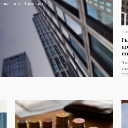
аждая пятая. Замыкает
НОВ
Ры
пр
ип
В м
ан
про
не
ада