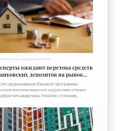
ОСТИ РЫНКА НЕДВИЖИМОСТИ
сперты ожидают перетока средств
банковских депозитов на рынок
лья - «Недвижимость»
сле сворачивания базовой программы
отной ипотеки мало кто из россиян спешит
обретать квартиры. Многие, отложив
шение жилищного вопроса, понесли свои
ьги в банки. Однако эксперты