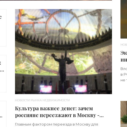
е
»
НОВ
Эк
ин
к
по
Вло
«Н
в 
-
не 
кап
бо
НОВОСТИ РЫНКА НЕДВИЖИМОСТИ
Культура важнее денег: зачем
россияне переезжают в Москву -
«Недвижимость»
Главным фактором переезда в Москву для