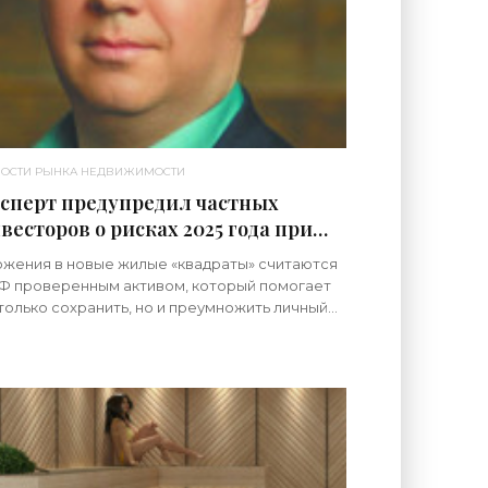
ОСТИ РЫНКА НЕДВИЖИМОСТИ
сперт предупредил частных
весторов о рисках 2025 года при
купке недвижимости -
жения в новые жилые «квадраты» считаются
едвижимость»
РФ проверенным активом, который помогает
только сохранить, но и преумножить личный
итал. Однако вокруг этого актива живет
льшое количество