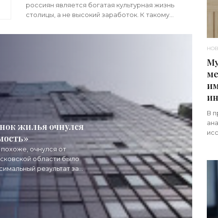
россиян является богатая культурная жизнь
столицы, а не высокий заработок. К такому
неожиданному выводу пришли аналитики,
опросившие с помощью
НОВ
Му
ме
им
ин
В п
ана
нок жилья очнулся
исс
мость»
ро
похоже, очнулся от
св
осковской области было
симальный результат за