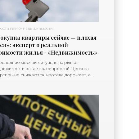
ОСТИ РЫНКА НЕДВИЖИМОСТИ
окупка квартиры сейчас — плохая
ея»: эксперт о реальной
оимости жилья - «Недвижимость»
оследние месяцы ситуация на рынке
вижимости остается непростой. Цены на
ртиры не снижаются, ипотека дорожает, а
тупных вариантов все меньше. В таких
овиях многие задумываются: стоит