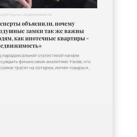
ОСТИ РЫНКА НЕДВИЖИМОСТИ
сперты объяснили, почему
здушные замки так же важны
дям, как ипотечные квартиры -
едвижимость»
 парадоксальной статистикой начали
суждать финансовые аналитики. Узнав, что
сияне тратят на лотереи, интим-товары и
терику почти столько же, сколько на ипотеку,
которые эксперты