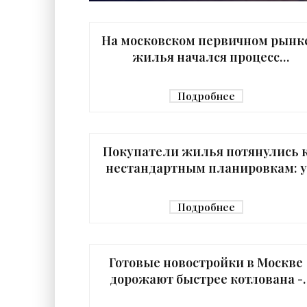
На московском первичном рынк
жилья начался процесс
«расслоения» - «Недвижимость
Подробнее
Покупатели жилья потянулись 
нестандартным планировкам: у
россиян разыгралась фантазия 
«Недвижимость»
Подробнее
Готовые новостройки в Москве
дорожают быстрее котлована -
«Недвижимость»