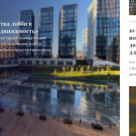
НОВ
тва лобби в
10
Недвижимость»
но
растущей конкуренции
в оформление лобби
до
и быть просто проходным
дл
На
сф
дев
сво
экс