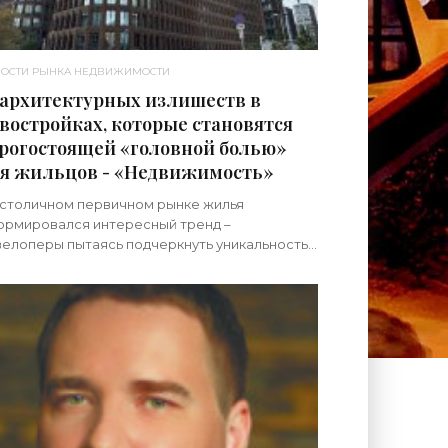
ОСТИ РЫНКА НЕДВИЖИМОСТИ
 архитектурных излишеств в
востройках, которые становятся
рогостоящей «головной болью»
я жильцов - «Недвижимость»
 столичном первичном рынке жилья
ормировался интересный тренд –
елоперы пытаясь подчеркнуть уникальность
его проекта, все чаще используют
клюзивные фасады, природные камни в