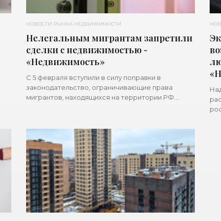
НОВОСТИ РЫНКА НЕДВИЖИМОСТИ
НОВ
Нелегальным мигрантам запретили
Эк
сделки с недвижимостью -
во
«Недвижимость»
лю
«Н
С 5 февраля вступили в силу поправки в
законодательство, ограничивающие права
Над
мигрантов, находящихся на территории РФ
рас
находятся нелегально или совершивших
рос
правонарушения. Всех хулиганов и незваных
эзо
не