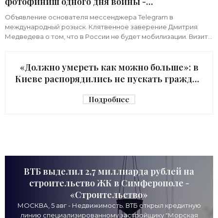
фотофиниш одного дня войны -
«Недвижимость»
Объявление основателя мессенджера Telegram в
международный розыск. Клятвенное заверение Дмитрия
Медведева о том, что в России не будет мобилизации. Визит
киевского начальника Зеленского в США с
«Должно умереть как можно больше»: в
Киеве распорядились не пускать граждан
в убежище - «Недвижимость»
Подробнее
ВТБ выделил 2,7 миллиарда рублей на
строительство ЖК в Симферополе -
«Строительство»
МОСКВА, 5 авг - Недвижимость. ВТБ открыл кредитную
линию специализированному застройщику "Морская