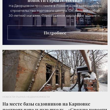
новости строительства»
На Дворцовом проспекте в Ломоносове завершилось
строительство торгового центра. Он заменил собой
30-летний магазин. Одноэтажное кирпичное здание на
Дворцовом проспекте, 16а, было построено
Подробнее
НОВОСТИ РЫНКА НЕДВИЖИМОСТИ
На месте базы садовников на Карповке
построят начальную школу - «Свежие новости