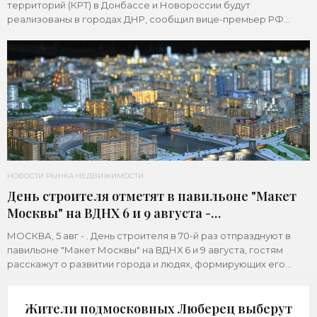
территорий (КРТ) в Донбассе и Новороссии будут
реализованы в городах ДНР, сообщил вице-премьер РФ
Марат Хуснуллин.«"Механизм КРТ является
НОВОСТИ РЫНКА НЕДВИЖИМОСТИ
День строителя отметят в павильоне "Макет
Москвы" на ВДНХ 6 и 9 августа -
«Строительство»
МОСКВА, 5 авг - . День строителя в 70-й раз отпразднуют в
павильоне "Макет Москвы" на ВДНХ 6 и 9 августа, гостям
расскажут о развитии города и людях, формирующих его
архитектурный облик,
Жители подмосковных Люберец выберут