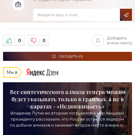
Добавить
0
0
в мою ленту
ОБСУДИТЬ (0)
Мы в
Вес синтетического алмаза теперь можно
будет указывать только в граммах, а не в
каратах - «Недвижимость»
Владимир Путин во вторник погрузился в мир лакшери:
президенту рассказали, что Россия остается лидером
по добыче алмазов и занимает второе место в мире по
выручке от продажи камней. Однако