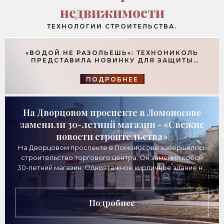
недвижимости
ТЕХНОЛОГИИ СТРОИТЕЛЬСТВА.
«ВОДОЙ НЕ РАЗОЛЬЕШЬ»: ТЕХНОНИКОЛЬ
ПРЕДСТАВИЛА НОВИНКУ ДЛЯ ЗАЩИТЫ
ФУНДАМЕНТОВ - «ТЕХНОЛОГИИ
СТРОИТЕЛЬСТВА»
ПОДРОБНЕЕ
На Дворцовом проспекте в Ломоносове
заменили 30-летний магазин - «Свежие
новости строительства»
На Дворцовом проспекте в Ломоносове завершилось
строительство торгового центра. Он заменил собой
30-летний магазин. Одноэтажное кирпичное здание на
Дворцовом проспекте, 16а, было построено
Подробнее