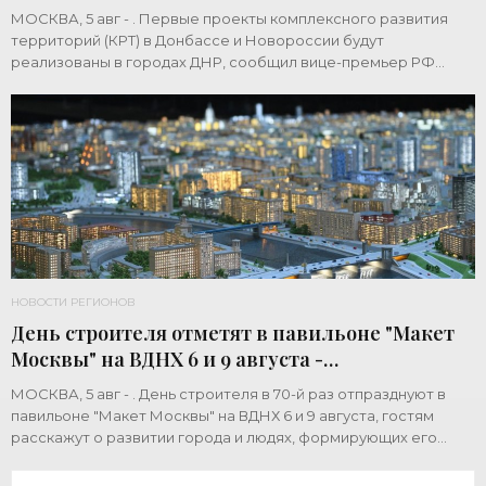
МОСКВА, 5 авг - . Первые проекты комплексного развития
территорий (КРТ) в Донбассе и Новороссии будут
реализованы в городах ДНР, сообщил вице-премьер РФ
Марат Хуснуллин.«"Механизм КРТ является
НОВОСТИ РЕГИОНОВ
День строителя отметят в павильоне "Макет
Москвы" на ВДНХ 6 и 9 августа -
«Строительство»
МОСКВА, 5 авг - . День строителя в 70-й раз отпразднуют в
павильоне "Макет Москвы" на ВДНХ 6 и 9 августа, гостям
расскажут о развитии города и людях, формирующих его
архитектурный облик,