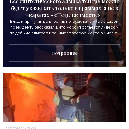
Вес синтетического алмаза теперь можно
будет указывать только в граммах, а не в
каратах - «Недвижимость»
Владимир Путин во вторник погрузился в мир лакшери:
президенту рассказали, что Россия остается лидером
по добыче алмазов и занимает второе место в мире по
выручке от продажи камней. Однако
Подробнее
НОВОСТИ РЕГИОНОВ