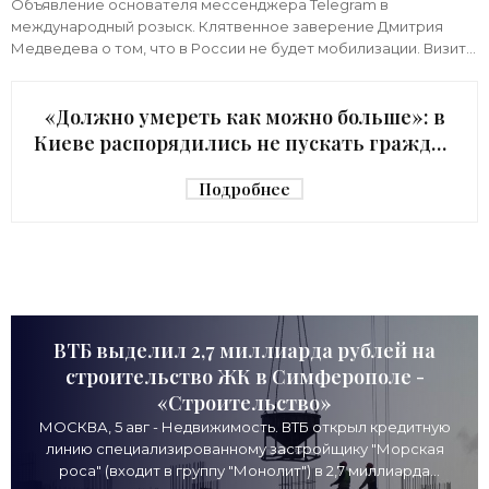
Объявление основателя мессенджера Telegram в
международный розыск. Клятвенное заверение Дмитрия
Медведева о том, что в России не будет мобилизации. Визит
киевского начальника Зеленского в США с
«Должно умереть как можно больше»: в
Киеве распорядились не пускать граждан
в убежище - «Недвижимость»
Подробнее
ВТБ выделил 2,7 миллиарда рублей на
строительство ЖК в Симферополе -
«Строительство»
МОСКВА, 5 авг - Недвижимость. ВТБ открыл кредитную
линию специализированному застройщику "Морская
роса" (входит в группу "Монолит") в 2,7 миллиарда