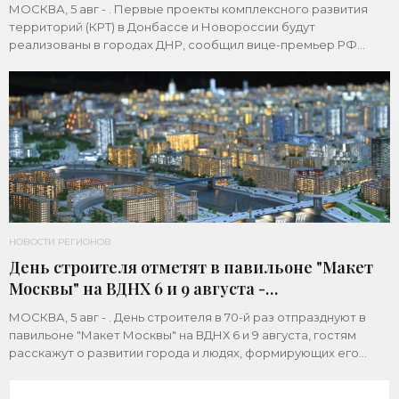
МОСКВА, 5 авг - . Первые проекты комплексного развития
территорий (КРТ) в Донбассе и Новороссии будут
реализованы в городах ДНР, сообщил вице-премьер РФ
Марат Хуснуллин.«"Механизм КРТ является
НОВОСТИ РЕГИОНОВ
День строителя отметят в павильоне "Макет
Москвы" на ВДНХ 6 и 9 августа -
«Строительство»
МОСКВА, 5 авг - . День строителя в 70-й раз отпразднуют в
павильоне "Макет Москвы" на ВДНХ 6 и 9 августа, гостям
расскажут о развитии города и людях, формирующих его
архитектурный облик,