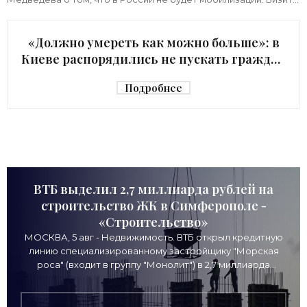
киевского начальника Зеленского в США с
«Должно умереть как можно больше»: в
Киеве распорядились не пускать граждан
в убежище - «Недвижимость»
Подробнее
ВТБ выделил 2,7 миллиарда рублей на
строительство ЖК в Симферополе -
«Строительство»
МОСКВА, 5 авг - Недвижимость. ВТБ открыл кредитную
линию специализированному застройщику "Морская
роса" (входит в группу "Монолит") в 2,7 миллиарда
рублей для