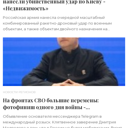
нанесли убийственный удар по Киеву -
«Недвижимость»
Российская армия нанесла очередной масштабный
комбинированный ракетно-дроновый удар по военным
объектам, а также объектам двойного назначения на
территории Украины. Примечательно, что ни одна из 39
НОВОСТИ РЕГИОНОВ
На фронтах СВО большие перемены:
фотофиниш одного дня войны -
«Недвижимость»
Объявление основателя мессенджера Telegram в
международный розыск. Клятвенное заверение Дмитрия
Медведева о том, что в России не будет мобилизации. Визит