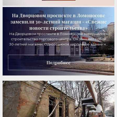
На Дворцовом проспекте в Ломоносове
заменили 30-летний магазин - «Свежие
новости строительства»
На Дворцовом проспекте в Ломоносове завершилось
строительство торгового центра. Он заменил собой
30-летний магазин. Одноэтажное кирпичное здание на
Дворцовом проспекте, 16а, было построено
Подробнее