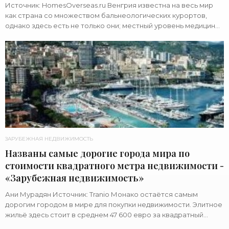
Источник: HomesOverseas.ru Венгрия известна на весь мир
как страна со множеством бальнеологических курортов,
однако здесь есть не только они; местный уровень медицины
высок и доступен, благодаря
ЗАРУБЕЖНАЯ НЕДВИЖИМОСТЬ
Названы самые дорогие города мира по
стоимости квадратного метра недвижимости -
«Зарубежная недвижимость»
Ани Мурадян Источник: Tranio Монако остаётся самым
дорогим городом в мире для покупки недвижимости. Элитное
жильё здесь стоит в среднем 47 600 евро за квадратный
метр, сообщает Savills.