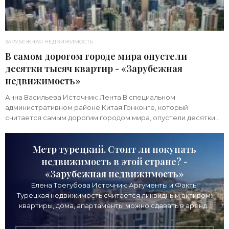
ЗАРУБЕЖНАЯ НЕДВИЖИМОСТЬ
В самом дорогом городе мира опустели
десятки тысяч квартир - «Зарубежная
недвижимость»
Анна Васильева Источник: Лента В специальном
административном районе Китая Гонконге, который
считается самым дорогим городом мира, опустели десятки
тысяч квартир. В будущем району спрогнозировали
Метр турецкий. Стоит ли покупать
недвижимость в этой стране? -
«Зарубежная недвижимость»
Елена Трегубова Источник: Аргументы и Факты
Турецкая недвижимость считается ликвидным активом:
квартиры, дома, апартаменты можно сдавать в аренду
(в туристических городах спрос есть