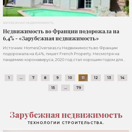
ЗАРУБЕЖНАЯ НЕДВИЖИМОСТЬ
Недвижимость во Франции подорожала на
6,4% - «Зарубежная недвижимость»
Источник: HomesOverseas.ru Недвижимость во Франции
подорожала на 6,4%, пишет French Property. Несмотря на
пандемию коронавируса, 2020 год стал хорошим годом для
рынка жилья во Франции: продажи упали
1
...
7
8
9
10
11
12
13
14
15
...
79
Зарубежная недвижимость
ТЕХНОЛОГИИ СТРОИТЕЛЬСТВА.