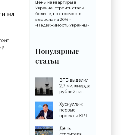
Цены на квартиры в
Украине: строить стали
и на
больше, но стоимость
выросла на 20% -
«Недвижимость Украины»
тоит
ий
Популярные
статьи
ВТБ выделил
2,7 миллиарда
рублей на
строительство
ЖК в
Хуснуллин:
Симферополе -
первые
«Строительство»
проекты КРТ
запускают в
городах ДНР -
День
«Строительство»
строителя