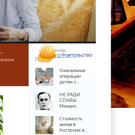
 —
венном
Уникальные
операции
детям с
врожденной
деформацией
НЕ РАДИ
позвоночника
СЛАВЫ.
проведены в
Михаил
Беларуси -
Котловец -
«Свежие
«Свежие
Стоимость
новости
новости
жилья в
строительства»
строительства»
Костроме в