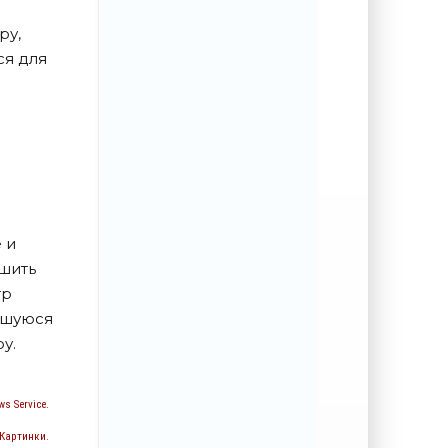
ру,
ся для
 и
шить
тр
вшуюся
у.
s Service.
 Картинки.