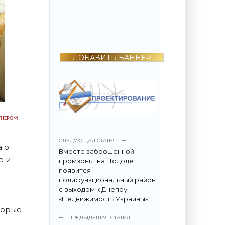
2022 году
поразила всех -
«Недвижимость»
ДОБАВИТЬ БАННЕР
ТНЕРОМ
СЛЕДУЮЩАЯ СТАТЬЯ
 о
Вместо заброшенной
е и
промзоны: на Подоле
появится
полифункциональный район
с выходом к Днепру -
«Недвижимость Украины»
торые
ПРЕДЫДУЩАЯ СТАТЬЯ