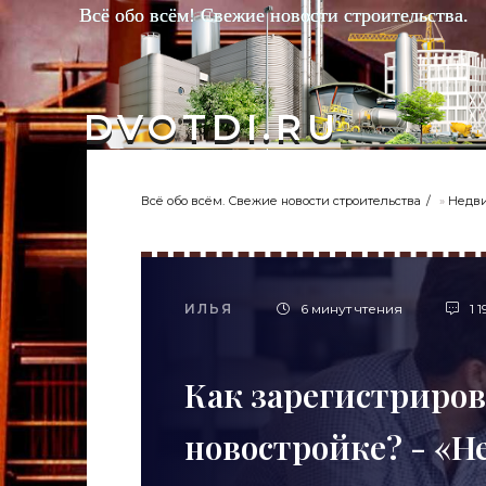
Всё обо всём! Свежие новости строительства.
DVOTDI.RU
Всё обо всём. Свежие новости строительства
»
Недв
ИЛЬЯ
6 минут чтения
1 1
Как зарегистриров
новостройке? - «