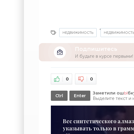
,
НЕДВИЖИМОСТЬ
НЕДВИЖИМОСТЬ
Подпишитесь
И будьте в курсе первыми!
0
0
Заметили ош
Ы
бк
Ctrl
Enter
Выделите текст и
Вес синтетического алмаз
указывать только в грамма