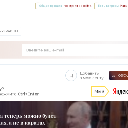
Общие правила
поведения на сайте.
Есть вопросы.
Напи
 УКРАИНЫ
Добавить
ОБСУД
в мою ленту
у?
Мы в
 нажмите
Ctrl+Enter
а теперь можно будет
х, а не в каратах -