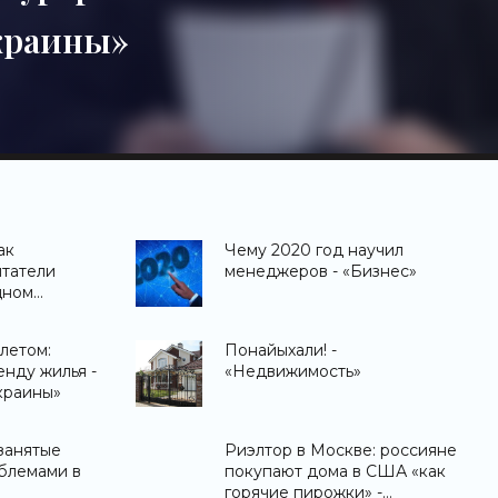
краины»
ак
Чему 2020 год научил
итатели
менеджеров - «Бизнес»
щном
жимость»
летом:
Понайыхали! -
енду жилья -
«Недвижимость»
краины»
озанятые
Риэлтор в Москве: россияне
облемами в
покупают дома в США «как
горячие пирожки» -