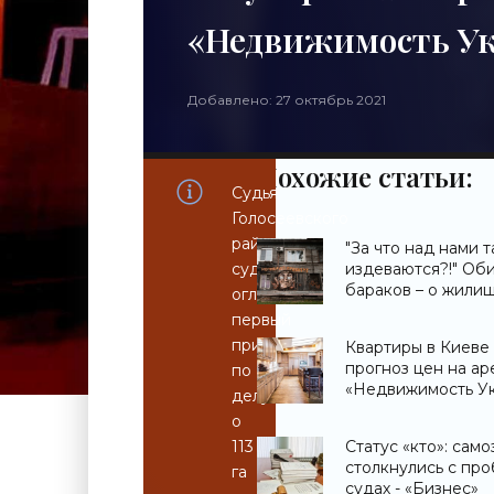
«Недвижимость У
Добавлено: 27 октябрь 2021
Похожие статьи:
Судья
Голосеевского
районного
"За что над нами т
суда
издеваются?!" Об
бараков – о жили
оглашает
вопросе - «Недви
первый
приговор
Квартиры в Киеве 
прогноз цен на ар
по
«Недвижимость У
делу
о
113
Статус «кто»: сам
столкнулись с пр
га
судах - «Бизнес»