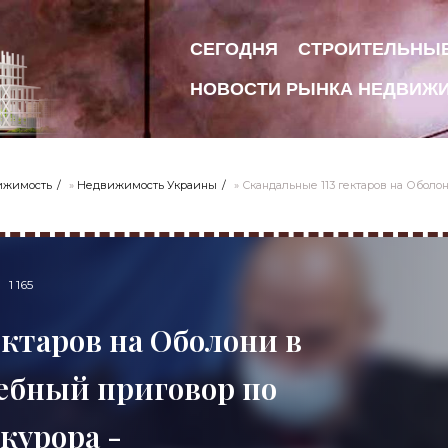
СЕГОДНЯ
СТРОИТЕЛЬНЫ
НОВОСТИ РЫНКА НЕДВИЖ
ижимость
»
Недвижимость Украины
» Скандальные 113 гектаров на Оболони в Киеве. Перв
1 165
ектаров на Оболони в
ебный приговор по
курора -