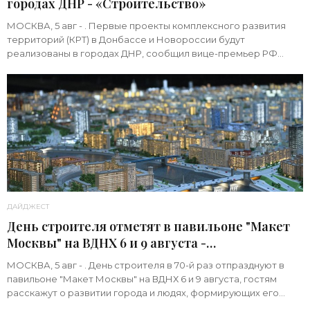
городах ДНР - «Строительство»
МОСКВА, 5 авг - . Первые проекты комплексного развития
территорий (КРТ) в Донбассе и Новороссии будут
реализованы в городах ДНР, сообщил вице-премьер РФ
Марат Хуснуллин.«"Механизм КРТ является
ДАЙДЖЕСТ
День строителя отметят в павильоне "Макет
Москвы" на ВДНХ 6 и 9 августа -
«Строительство»
МОСКВА, 5 авг - . День строителя в 70-й раз отпразднуют в
павильоне "Макет Москвы" на ВДНХ 6 и 9 августа, гостям
расскажут о развитии города и людях, формирующих его
архитектурный облик,