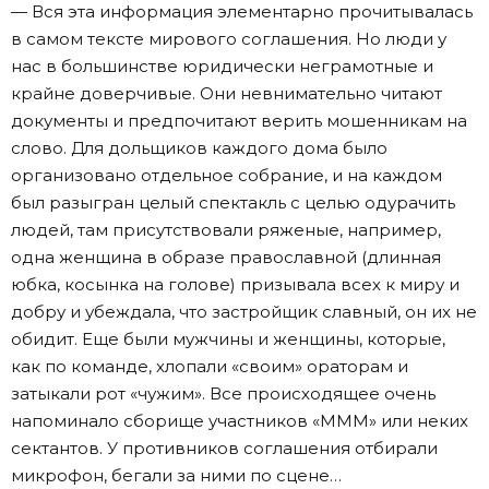
— Вся эта информация элементарно прочитывалась
в самом тексте мирового соглашения. Но люди у
нас в большинстве юридически неграмотные и
крайне доверчивые. Они невнимательно читают
документы и предпочитают верить мошенникам на
слово. Для дольщиков каждого дома было
организовано отдельное собрание, и на каждом
был разыгран целый спектакль с целью одурачить
людей, там присутствовали ряженые, например,
одна женщина в образе православной (длинная
юбка, косынка на голове) призывала всех к миру и
добру и убеждала, что застройщик славный, он их не
обидит. Еще были мужчины и женщины, которые,
как по команде, хлопали «своим» ораторам и
затыкали рот «чужим». Все происходящее очень
напоминало сборище участников «МММ» или неких
сектантов. У противников соглашения отбирали
микрофон, бегали за ними по сцене…