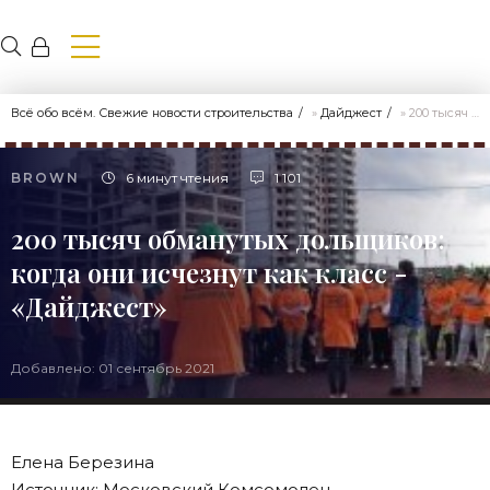
Всё обо всём. Свежие новости строительства
»
Дайджест
» 200 тысяч обманутых дольщиков: когда они исчезнут как класс - «Дайджест»
BROWN
6 минут чтения
1 101
200 тысяч обманутых дольщиков:
когда они исчезнут как класс -
«Дайджест»
Добавлено: 01 сентябрь 2021
Елена Березина
Источник: Московский Комсомолец