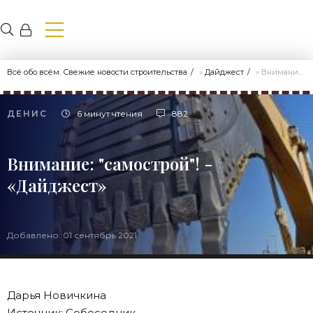
Всё обо всём. Свежие новости строительства
»
Дайджест
» Внимание: "самострой"! - «Дайджест»
ДЕНИС
6 минут чтения
882
Внимание: "самострой"! -
«Дайджест»
Добавлено: 01 сентябрь 2021
Дарья Новичкина
Источник: Собеседник