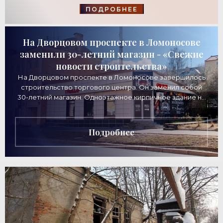
СТРОИТЕЛЬСТВА»
ПОДРОБНЕЕ
На Дворцовом проспекте в Ломоносове
заменили 30-летний магазин - «Свежие
новости строительства»
На Дворцовом проспекте в Ломоносове завершилось
строительство торгового центра. Он заменил собой
30-летний магазин. Одноэтажное кирпичное здание на
Дворцовом проспекте, 16а, было построено
Подробнее