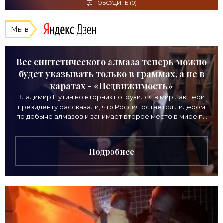
ОБСУДИТЬ (0)
Мы в
Вес синтетического алмаза теперь можно
будет указывать только в граммах, а не в
каратах - «Недвижимость»
Владимир Путин во вторник погрузился в мир лакшери:
президенту рассказали, что Россия остается лидером
по добыче алмазов и занимает второе место в мире по
выручке от продажи камней. Однако
Подробнее