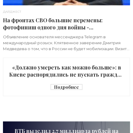
ДАЙДЖЕСТ
На фронтах СВО большие перемены:
фотофиниш одного дня войны -
«Недвижимость»
Объявление основателя мессенджера Telegram в
международный розыск. Клятвенное заверение Дмитрия
Медведева о том, что в России не будет мобилизации. Визит
киевского начальника Зеленского в США с
«Должно умереть как можно больше»: в
Киеве распорядились не пускать граждан
в убежище - «Недвижимость»
Подробнее
ВТБ выделил 2,7 миллиарда рублей на